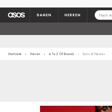
Zum Hauptinhalt überspringen
DAMEN
HERREN
Startseite
›
Herren
›
A To Z Of Brands
›
Sons of Heroes