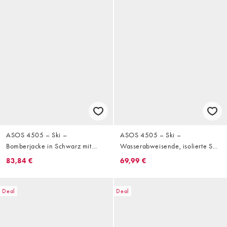
ASOS 4505 – Ski –
ASOS 4505 – Ski –
Bomberjacke in Schwarz mit
Wasserabweisende, isolierte Ski-
Kunstpelzkragen
Pufferjacke in Schwarz und Grün
83,84 €
69,99 €
Deal
Deal