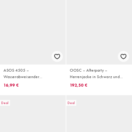
ASOS 4505 –
OOSC – Afterparty –
Wasserabweisender
Herrenjacke in Schwarz und
Skihandschuh in Dunkelgrün mit
Minzgrün
16,99 €
192,50 €
Element zum Abwischen der
Skibrille
Deal
Deal