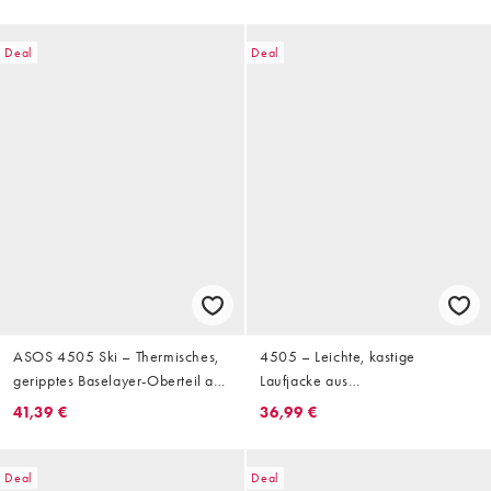
Schwarz mit Fleece-Innenseite
und Rollkragen
Deal
Deal
ASOS 4505 Ski – Thermisches,
4505 – Leichte, kastige
geripptes Baselayer-Oberteil aus
Laufjacke aus
schweißableitendem Material in
wasserabweisendem Knitter-
41,39 €
36,99 €
Schwarz mit Fleece-Innenseite
Nylon in Schwarz mit Kapuze
und kurzem Reißverschluss
Deal
Deal