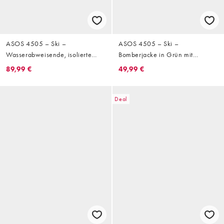
ASOS 4505 – Ski –
ASOS 4505 – Ski –
Wasserabweisende, isolierte
Bomberjacke in Grün mit
Latz-Skihose in Schwarz und
Kunstpelzkragen
89,99 €
49,99 €
Grün
Deal