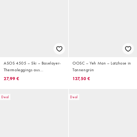
ASOS 4505 – Ski – Baselayer-
OOSC – Yeh Man – Latzhose in
Thermoleggings aus
Tannengrün
schweißableitendem Material in
27,99 €
137,50 €
Schwarz mit Fleece-Innenseite
Deal
Deal