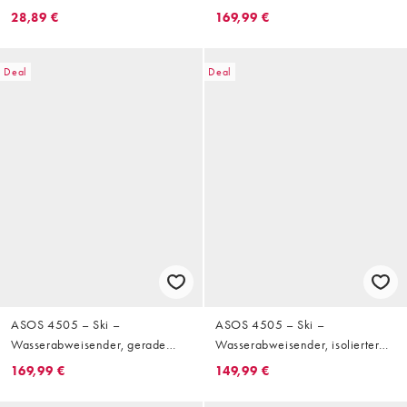
Skihandschuh in Schwarz mit
Skianzug in Schwarz mit
28,89 €
169,99 €
Element zum Abwischen der
Steppmuster
Skibrille
Deal
Deal
ASOS 4505 – Ski –
ASOS 4505 – Ski –
Wasserabweisender, gerade
Wasserabweisender, isolierter
geschnittener Skianzug in
Skianzug in Schwarz und Grün
169,99 €
149,99 €
Schwarz und Hellblau mit Gürtel
mit Steppmuster