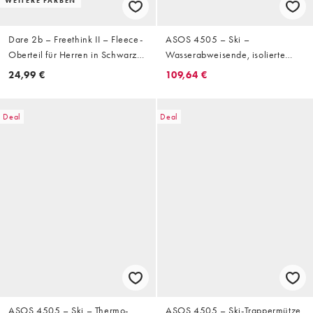
WEITERE FARBEN
Dare 2b – Freethink II – Fleece-
ASOS 4505 – Ski –
Oberteil für Herren in Schwarz
Wasserabweisende, isolierte
mit halblangem Oberteil
Latzhose in Schwarz
24,99 €
109,64 €
Deal
Deal
ASOS 4505 – Ski – Thermo-
ASOS 4505 – Ski-Trappermütze