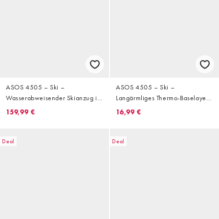
ASOS 4505 – Ski –
ASOS 4505 – Ski –
Wasserabweisender Skianzug in
Langärmliges Thermo-Baselayer-
Schwarz mit geradem Schnitt
Oberteil aus
159,99 €
16,99 €
und Gürtel
schweißableitendem Material in
Schwarz mit Fleece-Innenseite
Deal
Deal