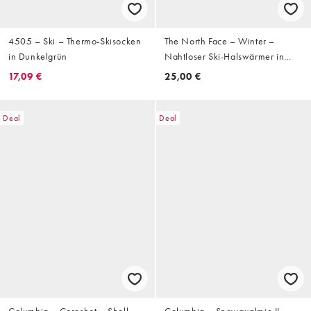
4505 – Ski – Thermo-Skisocken
The North Face – Winter –
in Dunkelgrün
Nahtloser Ski-Halswärmer in
Schwarz
17,09 €
25,00 €
Deal
Deal
Columbia – Coreshot – Shell-
Columbia – Snowqualmie II –