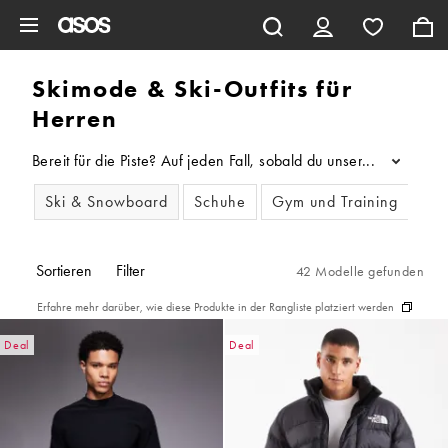
Zum Hauptinhalt überspringen
Skimode & Ski-Outfits für
Herren
Bereit für die Piste? Auf jeden Fall, sobald du unseren Edit r
...
Ski & Snowboard
Schuhe
Gym und Training
Lau
Sortieren
Filter
42 Modelle gefunden
Erfahre mehr darüber, wie diese Produkte in der Rangliste platziert werden
Deal
Deal