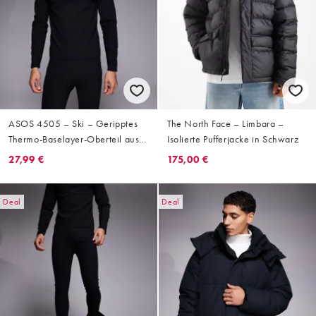
ASOS 4505 – Ski – Geripptes
The North Face – Limbara –
Thermo-Baselayer-Oberteil aus
Isolierte Pufferjacke in Schwarz
schweißableitendem Material in
27,99 €
175,00 €
Schwarz mit Fleece-Innenseite
und Stehkragen
Deal
Deal