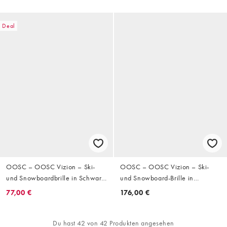
Deal
OOSC – OOSC Vizion – Ski-
OOSC – OOSC Vizion – Ski-
und Snowboardbrille in Schwarz
und Snowboard-Brille in
und Weiß
Neonblau und Rosa
77,00 €
176,00 €
Du hast 42 von 42 Produkten angesehen