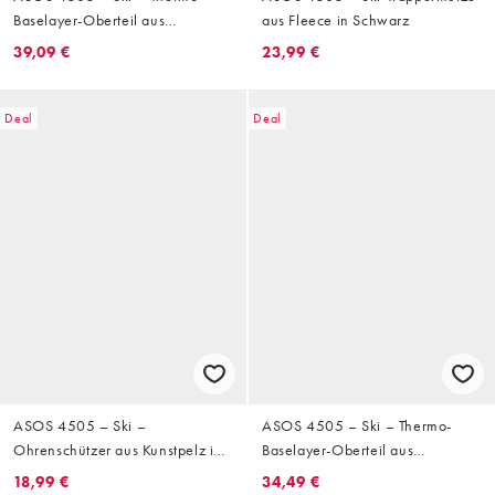
Baselayer-Oberteil aus
aus Fleece in Schwarz
schweißableitendem Material in
39,09 €
23,99 €
Weiß mit Fleece-Innenseite und
Rollkragen
Deal
Deal
ASOS 4505 – Ski –
ASOS 4505 – Ski – Thermo-
Ohrenschützer aus Kunstpelz in
Baselayer-Oberteil aus
Schwarz
schweißableitendem Material in
18,99 €
34,49 €