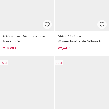
OOSC – Yeh Man – Jacke in
ASOS 4505 Ski –
Tannengrün
Wasserabweisende Skihose in
Schwarz mit geradem Schnitt
218,90 €
92,64 €
Deal
Deal