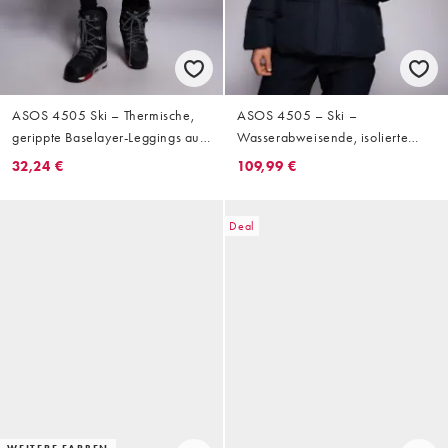
ASOS 4505 Ski – Thermische,
ASOS 4505 – Ski –
gerippte Baselayer-Leggings aus
Wasserabweisende, isolierte
schweißableitendem Material in
Pufferjacke in Schwarz
32,24 €
109,99 €
Schwarz mit Fleece-Innenseite
Deal