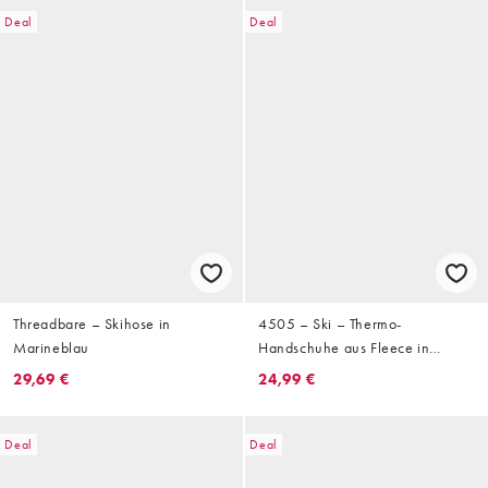
Deal
Deal
Threadbare – Skihose in
4505 – Ski – Thermo-
Marineblau
Handschuhe aus Fleece in
Schwarz mit Touchscreen-
29,69 €
24,99 €
Funktion
Deal
Deal