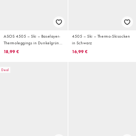
ASOS 4505 – Ski – Baselayer-
4505 – Ski – Thermo-Skisocken
Thermoleggings in Dunkelgrün
in Schwarz
aus schweißableitendem
18,99 €
16,99 €
Material mit Fleece-Innenseite
Deal