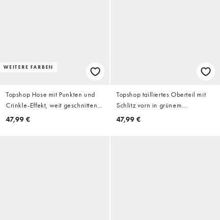
WEITERE FARBEN
Topshop Hose mit Punkten und
Topshop tailliertes Oberteil mit
Crinkle-Effekt, weit geschnitten,
Schlitz vorn in grünem
in Braun
Streifenmuster
47,99 €
47,99 €