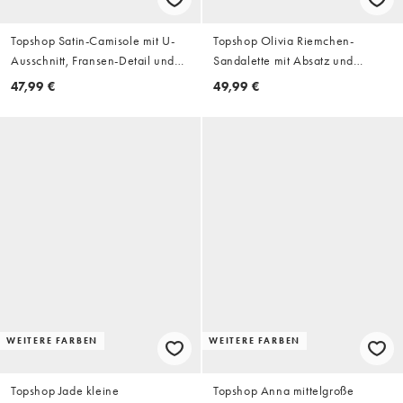
Topshop Satin-Camisole mit U-
Topshop Olivia Riemchen-
Ausschnitt, Fransen-Detail und
Sandalette mit Absatz und
Bindeband in Ivory
Kugeldetail in Gold
47,99 €
49,99 €
WEITERE FARBEN
WEITERE FARBEN
Topshop Jade kleine
Topshop Anna mittelgroße