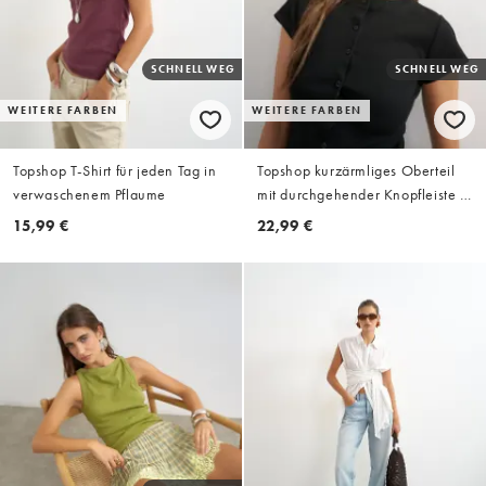
SCHNELL WEG
SCHNELL WEG
WEITERE FARBEN
WEITERE FARBEN
Topshop T-Shirt für jeden Tag in
Topshop kurzärmliges Oberteil
verwaschenem Pflaume
mit durchgehender Knopfleiste in
Schwarz
15,99 €
22,99 €