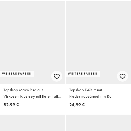
WEITERE FARBEN
WEITERE FARBEN
Topshop Maxikleid aus
Topshop T-Shirt mit
Viskosemix-Jersey mit tiefer Taille
Fledermausärmeln in Rot
in Stone
52,99 €
24,99 €