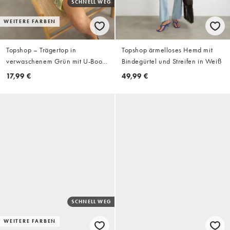
SCHNELL WEG
WEITERE FARBEN
Topshop – Trägertop in
Topshop ärmelloses Hemd mit
verwaschenem Grün mit U-Boot-
Bindegürtel und Streifen in Weiß
Ausschnitt und Ringerrücken
17,99 €
49,99 €
SCHNELL WEG
WEITERE FARBEN