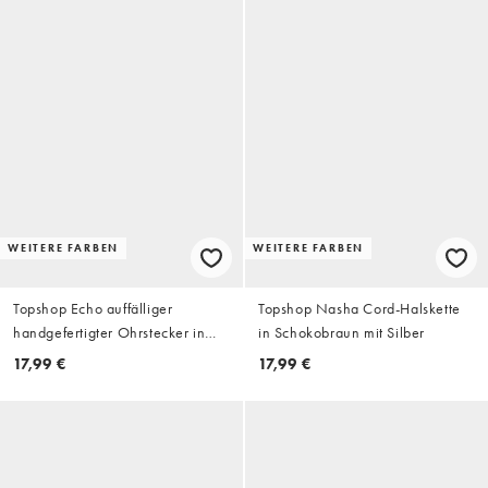
WEITERE FARBEN
WEITERE FARBEN
Topshop Echo auffälliger
Topshop Nasha Cord-Halskette
handgefertigter Ohrstecker in
in Schokobraun mit Silber
Schwarz
17,99 €
17,99 €