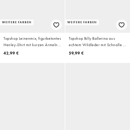
WEITERE FARBEN
WEITERE FARBEN
Topshop Leinenmix, figurbetontes
Topshop Billy Ballerina aus
Henley-Shirt mit kurzen Ärmeln
echtem Wildleder mit Schnalle in
in Weiß
Schokobraun
42,99 €
59,99 €