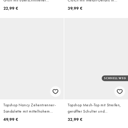
Grün mit überschnittener
Clutch mit Metall-Details in
Schulter
Khaki
22,99 €
39,99 €
SCHNELL WEG
Topshop Nancy Zehentrenner-
Topshop Mesh-Top mit Streifen,
Sandalette mit mittelhohem
geraffter Schulter und
Absatz in Schwarz
asymmetrischem Schnitt in Braun
49,99 €
32,99 €