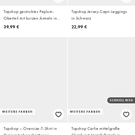
Topshop gestricktes Peplum-
Topshop Jersey-Capri-Leggings
Oberteil mit kurzen Ärmeln in
in Schwarz
Elfenbein
39,99 €
22,99 €
SCHNELL WEG
WEITERE FARBEN
WEITERE FARBEN
Topshop – Oversize-T-Shirt in
Topshop Carlie mittelgroße