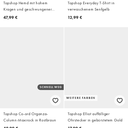
Topshop Hemd mit hohem
Topshop Everyday T-Shirt in
Kragen und geschwungener
verwaschenem Senfgelb
Knopfleiste in taupefarbenen
47,99 €
12,99 €
Streifen
SCHNELL WEG
WEITERE FARBEN
Topshop Co-ord Organza-
Topshop Elliot auffälliger
Column-Maxirock in Rostbraun
Ohrstecker in gebürstetem Gold