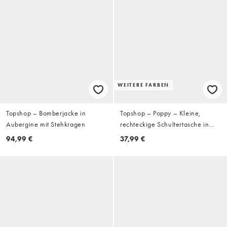
WEITERE FARBEN
Topshop – Bomberjacke in
Topshop – Poppy – Kleine,
Aubergine mit Stehkragen
rechteckige Schultertasche in
Silber mit Schnappverschluss
94,99 €
37,99 €