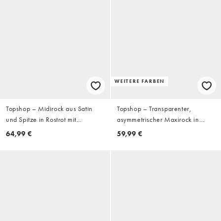
WEITERE FARBEN
Topshop – Midirock aus Satin
Topshop – Transparenter,
und Spitze in Rostrot mit
asymmetrischer Maxirock in
Zipfelsaum
Grün und Braun gepunktet mit
64,99 €
59,99 €
Einsätzen