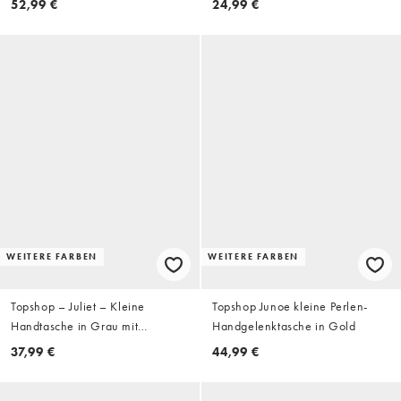
52,99 €
24,99 €
WEITERE FARBEN
WEITERE FARBEN
Topshop – Juliet – Kleine
Topshop Junoe kleine Perlen-
Handtasche in Grau mit
Handgelenktasche in Gold
Fransenbesatz
37,99 €
44,99 €