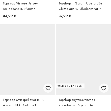
Topshop Viskose-Jersey-
Topshop – Gaia – Übergroße
Ballonhose in Pflaume
Clutch aus Wildlederimitat in
Beige mit Metalldetail
44,99 €
37,99 €
WEITERE FARBEN
Topshop Strickpullover mit U-
Topshop asymmetrisches
Ausschnitt in Anthrazit
Racerback-Trägertop in
Hellbraun