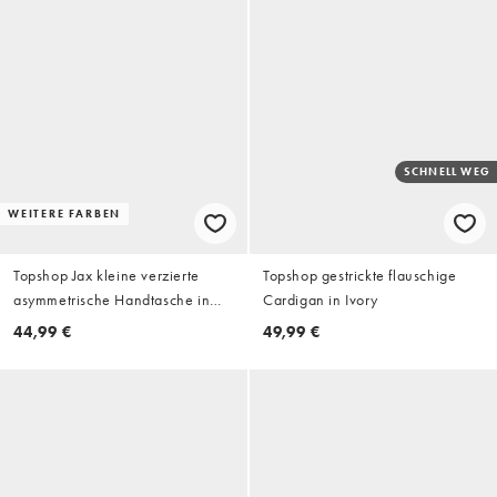
SCHNELL WEG
WEITERE FARBEN
Topshop Jax kleine verzierte
Topshop gestrickte flauschige
asymmetrische Handtasche in
Cardigan in Ivory
Silber
44,99 €
49,99 €