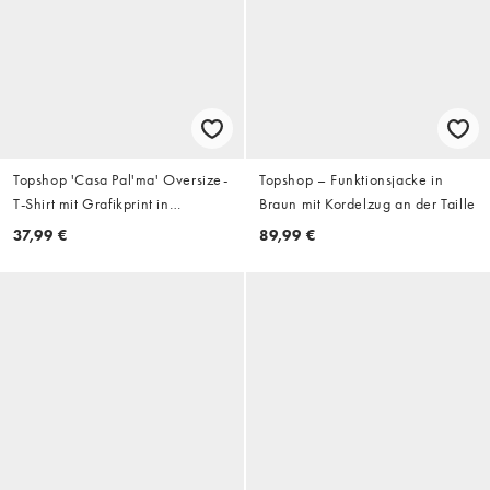
Topshop 'Casa Pal'ma' Oversize-
Topshop – Funktionsjacke in
T-Shirt mit Grafikprint in
Braun mit Kordelzug an der Taille
Cremeweiß
37,99 €
89,99 €