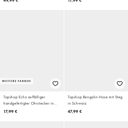
49,99 €
17,99 €
WEITERE FARBEN
Topshop Echo auffälliger
Topshop Bengalin-Hose mit Steg
handgefertigter Ohrstecker in
in Schwarz
Dunkelgrün
17,99 €
47,99 €