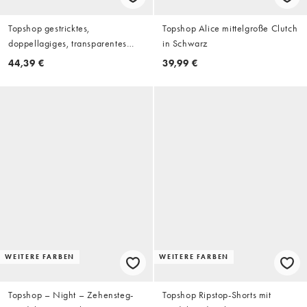
Topshop gestricktes,
Topshop Alice mittelgroße Clutch
doppellagiges, transparentes
in Schwarz
Oberteil mit Wolle in Blau
44,39 €
39,99 €
WEITERE FARBEN
WEITERE FARBEN
Topshop – Night – Zehensteg-
Topshop Ripstop-Shorts mit