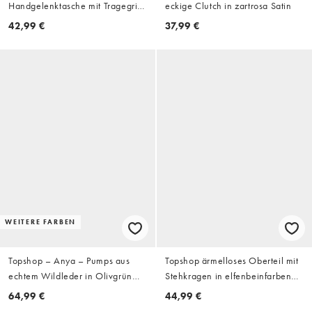
Handgelenktasche mit Tragegriff
eckige Clutch in zartrosa Satin
in Gold mit Strasssteinen
42,99 €
37,99 €
WEITERE FARBEN
Topshop – Anya – Pumps aus
Topshop ärmelloses Oberteil mit
echtem Wildleder in Olivgrün
Stehkragen in elfenbeinfarbenen
mit Fersenriemen und hohem
Streifen
64,99 €
44,99 €
Absatz