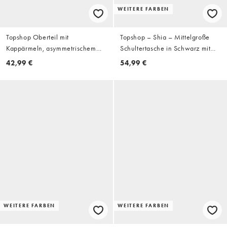
WEITERE FARBEN
Topshop Oberteil mit
Topshop – Shia – Mittelgroße
Kappärmeln, asymmetrischem
Schultertasche in Schwarz mit
Schnitt und Bindedetail in
Webstruktur
42,99 €
54,99 €
Schwarz
WEITERE FARBEN
WEITERE FARBEN