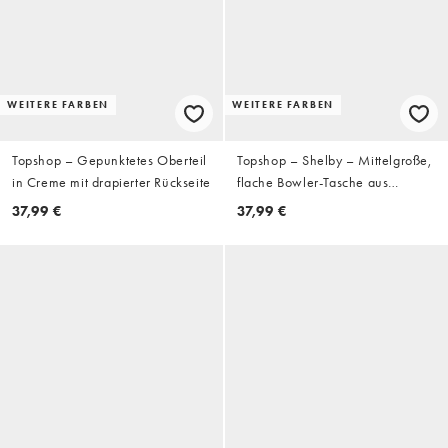
WEITERE FARBEN
WEITERE FARBEN
Topshop – Gepunktetes Oberteil
Topshop – Shelby – Mittelgroße,
in Creme mit drapierter Rückseite
flache Bowler-Tasche aus
Wildlederimitat in Taupe
37,99 €
37,99 €