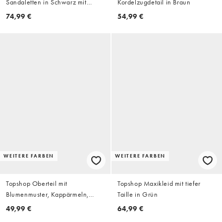
Sandaletten in Schwarz mit
Kordelzugdetail in Braun
Perlenverzierung und Absatz
74,99 €
54,99 €
WEITERE FARBEN
WEITERE FARBEN
Topshop Oberteil mit
Topshop Maxikleid mit tiefer
Blumenmuster, Kappärmeln,
Taille in Grün
asymmetrischem Bindeband vorn
49,99 €
64,99 €
und Spitzendetail in Ecru