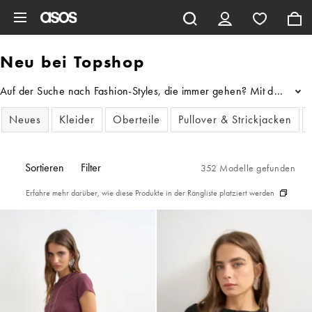
Zum Hauptinhalt überspringen
Neu bei Topshop
Auf der Suche nach Fashion-Styles, die immer gehen? Mit den Neuzu
...
Neues
Kleider
Oberteile
Pullover & Strickjacken
Sortieren
Filter
352 Modelle gefunden
Erfahre mehr darüber, wie diese Produkte in der Rangliste platziert werden