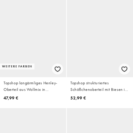
WEITERE FARBEN
Topshop langärmliges Henley-
Topshop strukturiertes
Oberteil aus Wollmix in
Schößchenoberteil mit Biesen in
Kobaltblau
Stone
47,99 €
52,99 €