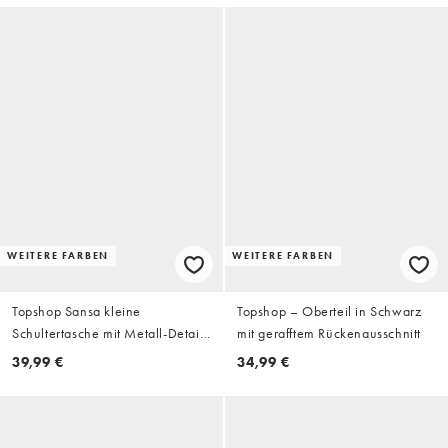
WEITERE FARBEN
WEITERE FARBEN
Topshop Sansa kleine
Topshop – Oberteil in Schwarz
Schultertasche mit Metall-Details
mit gerafftem Rückenausschnitt
in Schwarz
39,99 €
34,99 €