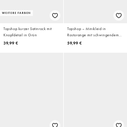
WEITERE FARBEN
Topshop kurzer Satinrock mit
Topshop – Minikleid in
Knopfdetail in Grün
Rostorange mit schwingendem
Saum und Biesen
39,99 €
59,99 €