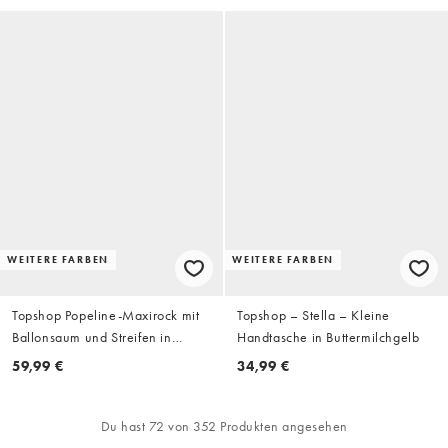
WEITERE FARBEN
WEITERE FARBEN
Topshop Popeline-Maxirock mit
Topshop – Stella – Kleine
Ballonsaum und Streifen in
Handtasche in Buttermilchgelb
Schokobraun
59,99 €
34,99 €
Du hast 72 von 352 Produkten angesehen