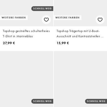
SCHNELL WEG
WEITERE FARBEN
WEITERE FARBEN
Topshop gestreiftes schulterfreies
Topshop Trägertop mit U-Boot-
T-Shirt in Marineblau
Ausschnitt und Kontraststreifen in
Schokobraun
27,99 €
15,99 €
SCHNELL WEG
SCHNELL WEG