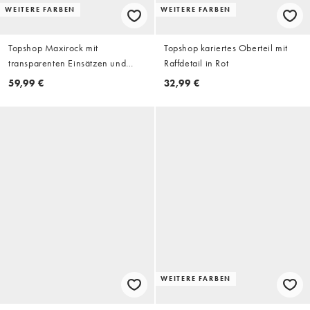
WEITERE FARBEN
WEITERE FARBEN
Topshop Maxirock mit
Topshop kariertes Oberteil mit
transparenten Einsätzen und
Raffdetail in Rot
asymmetrischem Schnitt in Grün
59,99 €
32,99 €
WEITERE FARBEN