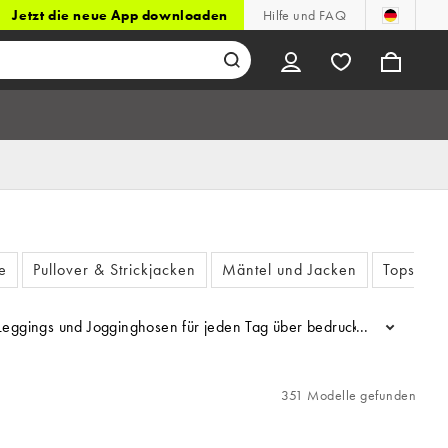
Jetzt die neue App downloaden
Hilfe und FAQ
e
Pullover & Strickjacken
Mäntel und Jacken
Topshop 
ggings und Jogginghosen für jeden Tag über bedruckte Schlaghosen,
...
351 Modelle gefunden