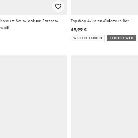
hose im Satin-Look mit Fransen-
Topshop A-Linien-Culotte in Rot
eweiß
49,99 €
WEITERE FARBEN
SCHNELL WEG