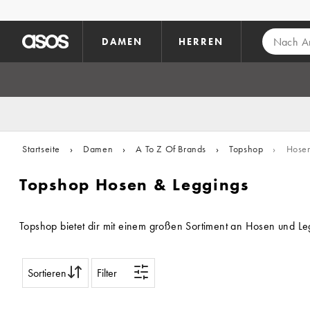
Zum Hauptinhalt überspringen
DAMEN
HERREN
Startseite
›
Damen
›
A To Z Of Brands
›
Topshop
›
Hosen
Topshop Hosen & Leggings
Topshop bietet dir mit einem großen Sortiment an Hosen und Le
Sortieren
Filter