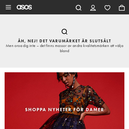
Hoppa till det huvudsakliga innehållet
ÅH, NEJ! DET VARUMÄRKET ÄR SLUTSÅLT
Men oroa dig inte – det finns massor av andra kvalitetsmärken att välja
bland
SHOPPA NYHETER FÖR DAMER