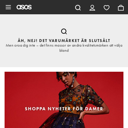
Hoppa till det huvudsakliga innehållet
ÅH, NEJ! DET VARUMÄRKET ÄR SLUTSÅLT
Men oroa dig inte – det finns massor av andra kvalitetsmärken att välja
bland
SHOPPA NYHETER FÖR DAMER