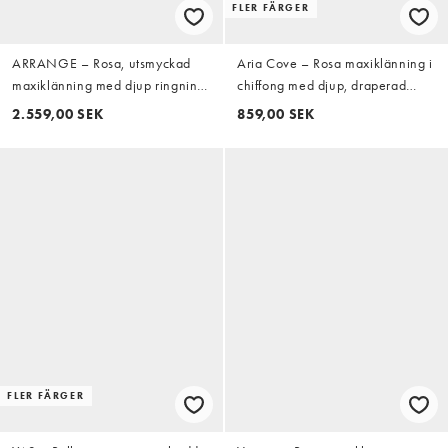
FLER FÄRGER
ARRANGE – Rosa, utsmyckad
Aria Cove – Rosa maxiklänning i
maxiklänning med djup ringning
chiffong med djup, draperad
och halterneck
ringning, scarfdetalj och
2.559,00 SEK
859,00 SEK
omlottdesign
FLER FÄRGER