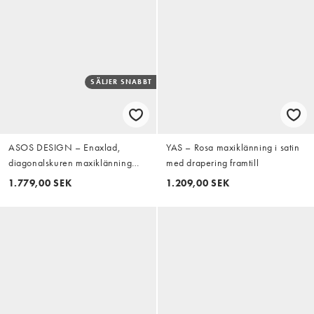
SÄLJER SNABBT
ASOS DESIGN – Enaxlad,
YAS – Rosa maxiklänning i satin
diagonalskuren maxiklänning
med drapering framtill
med blommigt mönster
1.779,00 SEK
1.209,00 SEK