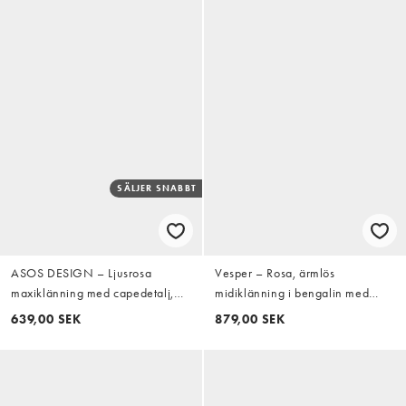
SÄLJER SNABBT
ASOS DESIGN – Ljusrosa
Vesper – Rosa, ärmlös
maxiklänning med capedetalj,
midiklänning i bengalin med
snurrad knut och djup urringning
fyrkantig halsringning och
639,00 SEK
879,00 SEK
fishtail-design