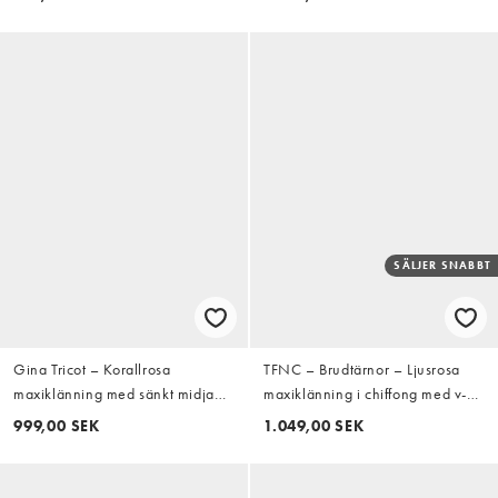
SÄLJER SNABBT
Gina Tricot – Korallrosa
TFNC – Brudtärnor – Ljusrosa
maxiklänning med sänkt midja
maxiklänning i chiffong med v-
och halterneck
ringning, knytdetalj och
999,00 SEK
1.049,00 SEK
asymmetrisk fåll