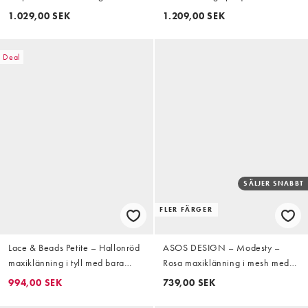
med halterneck
1.029,00 SEK
1.209,00 SEK
Deal
SÄLJER SNABBT
FLER FÄRGER
Lace & Beads Petite – Hallonröd
ASOS DESIGN – Modesty –
maxiklänning i tyll med bara
Rosa maxiklänning i mesh med
axlar
överlager och draperad ringning
994,00 SEK
739,00 SEK