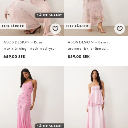
SÄLJER SNABBT
FLER FÄRGER
FLER FÄRGER
ASOS DESIGN – Rosa
ASOS DESIGN – Benvit,
maxiklänning i mesh med rysch
asymmetrisk, enärmad
och volangdetaljer
maxiklänning med drapering och
659,00 SEK
859,00 SEK
pingvinärm
SÄLJER SNABBT