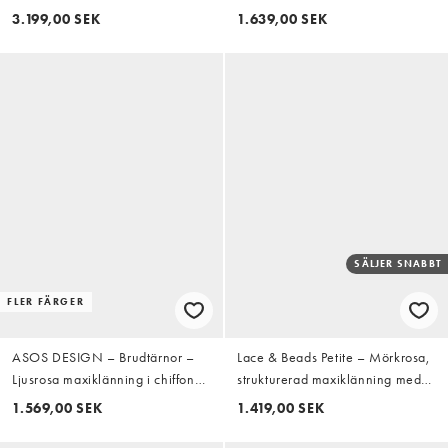
meshöverlager och båtringning
volangdetalj i mörkrosa
3.199,00 SEK
1.639,00 SEK
SÄLJER SNABBT
FLER FÄRGER
ASOS DESIGN – Brudtärnor –
Lace & Beads Petite – Mörkrosa,
Ljusrosa maxiklänning i chiffong
strukturerad maxiklänning med
med bardotringning och
halterneck och sänkt midja
1.569,00 SEK
1.419,00 SEK
volanger