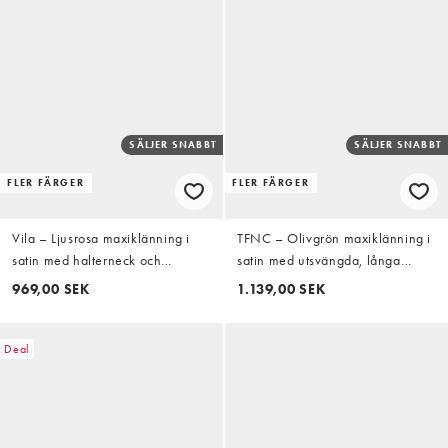
SÄLJER SNABBT
SÄLJER SNABBT
FLER FÄRGER
FLER FÄRGER
Vila – Ljusrosa maxiklänning i
TFNC – Olivgrön maxiklänning i
satin med halterneck och
satin med utsvängda, långa
draperad ringning
ärmar
969,00 SEK
1.139,00 SEK
Deal