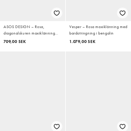
ASOS DESIGN – Rosa,
Vesper – Rosa maxiklänning med
diagonalskuren maxiklänning
bardotringning i bengalin
med vida volanger och ojämn
709,00 SEK
1.079,00 SEK
fåll