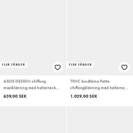
FLER FÄRGER
FLER FÄRGER
ASOS DESIGN chiffong
TFNC brudtärna Petite
maxiklänning med halterneck
chiffongklänning med halterneck
och hög krage i rosa rutigt
och drapering, maxi, i hallonröd
639,00 SEK
1.029,00 SEK