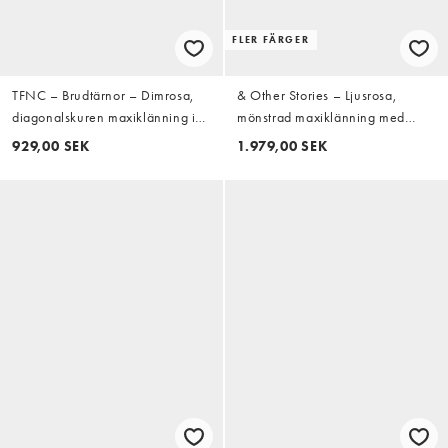
FLER FÄRGER
TFNC – Brudtärnor – Dimrosa,
& Other Stories – Ljusrosa,
diagonalskuren maxiklänning i
mönstrad maxiklänning med
satin med sänkt axelsöm
sänkt midja och plisserad kjol
929,00 SEK
1.979,00 SEK