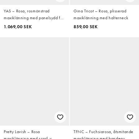
YAS – Rosa, rosmönstrad
Gina Tricot – Rosa, plisserad
maxiklänning med panelsydd fåll
maxiklänning med halterneck
och puffärmar
1.069,00 SEK
859,00 SEK
Pretty Lavish – Rosa
TFNC – Fuchsiarosa, åtsmitande
maxiklänning med scarf, v-
maxiklänning med bandeau-