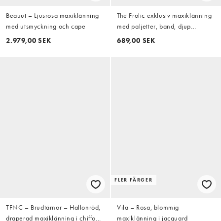
Beauut – Ljusrosa maxiklänning
The Frolic exklusiv maxiklänning
med utsmyckning och cape
med paljetter, band, djup
halterneck och slits i sidan i rosa
2.979,00 SEK
689,00 SEK
FLER FÄRGER
TFNC – Brudtärnor – Hallonröd,
Vila – Rosa, blommig
draperad maxiklänning i chiffong
maxiklänning i jacquard