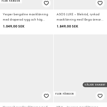
FLER FÄRGER
Vesper bengaline maxiklänning
ASOS LUXE – Blekröd, rynkad
med draperad rygg och hög
maxiklänning med långa ärmar
krage i fuchsia
och vattenfallsdetalj
1.049,00 SEK
1.849,00 SEK
SÄLJER SNABBT
FLER FÄRGER
Vesper bengalineklänning med
VILA – Ljusrosa maxiklänning