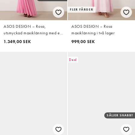
FLER FÄRGER
ASOS DESIGN – Rosa,
ASOS DESIGN – Rosa
utsmyckad maxiklänning med ett
maxiklänning i två lager
axelband
1.349,00 SEK
999,00 SEK
Deal
SÄLJER SNABBT