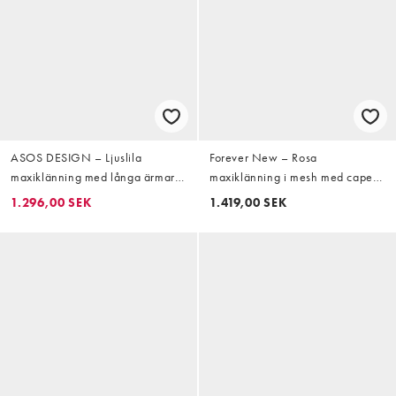
ASOS DESIGN – Ljuslila
Forever New – Rosa
maxiklänning med långa ärmar,
maxiklänning i mesh med cape
drapering och utsmyckade
och båtringning
1.296,00 SEK
1.419,00 SEK
blommor