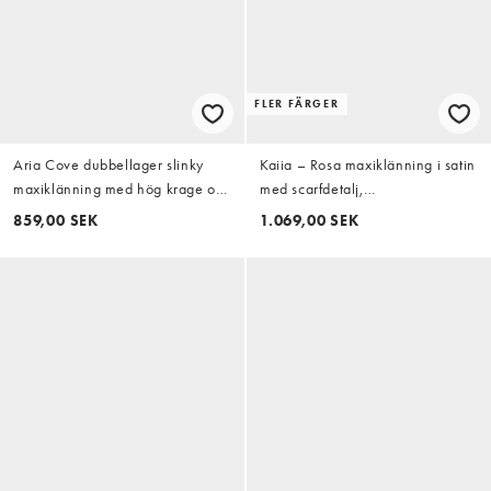
FLER FÄRGER
Aria Cove dubbellager slinky
Kaiia – Rosa maxiklänning i satin
maxiklänning med hög krage och
med scarfdetalj,
öppen ryggdetalj i rosa
bandeauringning och klockad
859,00 SEK
1.069,00 SEK
kjol, exklusivt hos ASOS