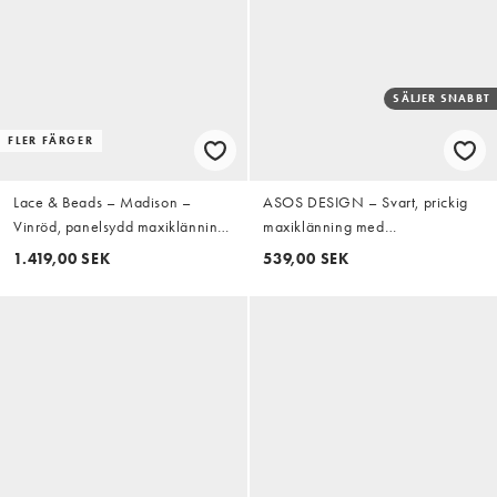
SÄLJER SNABBT
FLER FÄRGER
Lace & Beads – Madison –
ASOS DESIGN – Svart, prickig
Vinröd, panelsydd maxiklänning
maxiklänning med
i tyll med smock, djup ringning
brottarringning och klockad kjol
1.419,00 SEK
539,00 SEK
och ballongärmar