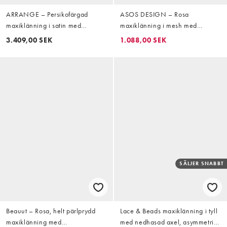
ARRANGE – Persikofärgad
ASOS DESIGN – Rosa
maxiklänning i satin med
maxiklänning i mesh med
utsmyckade prickar
pärlutsmyckade snäckdetaljer
3.409,00 SEK
1.088,00 SEK
SÄLJER SNABBT
Beauut – Rosa, helt pärlprydd
Lace & Beads maxiklänning i tyll
maxiklänning med
med nedhasad axel, asymmetrisk