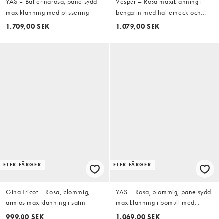
YAS – Ballerinarosa, panelsydd
Vesper – Rosa maxiklänning i
maxiklänning med plissering
bengalin med halterneck och
djup halsringning
1.709,00 SEK
1.079,00 SEK
FLER FÄRGER
FLER FÄRGER
Gina Tricot – Rosa, blommig,
YAS – Rosa, blommig, panelsydd
ärmlös maxiklänning i satin
maxiklänning i bomull med
volymärmar
999,00 SEK
1.069,00 SEK