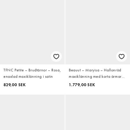
TFNC Petite – Brudtärnor – Rosa,
Beauut – Maryisa – Hallonröd
enaxlad maxiklänning i satin
maxiklänning med korta ärmar
och volanger
829,00 SEK
1.779,00 SEK