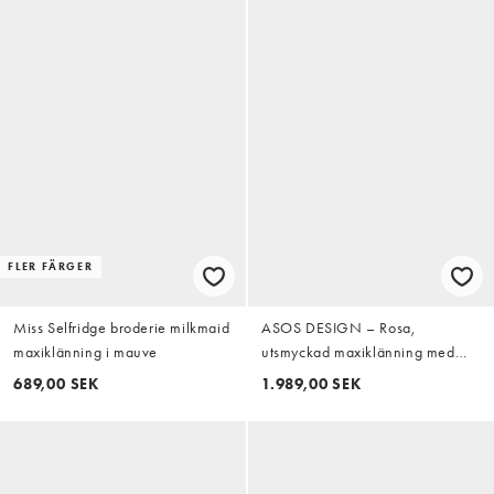
FLER FÄRGER
Miss Selfridge broderie milkmaid
ASOS DESIGN – Rosa,
maxiklänning i mauve
utsmyckad maxiklänning med
broderi, klockad kjol och långa
689,00 SEK
1.989,00 SEK
ärmar