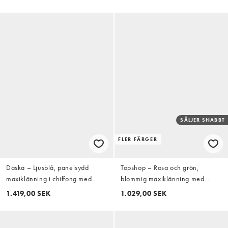
SÄLJER SNABBT
FLER FÄRGER
Daska – Ljusblå, panelsydd
Topshop – Rosa och grön,
maxiklänning i chiffong med
blommig maxiklänning med
volang och hög krage
plissering och öppen rygg
1.419,00 SEK
1.029,00 SEK