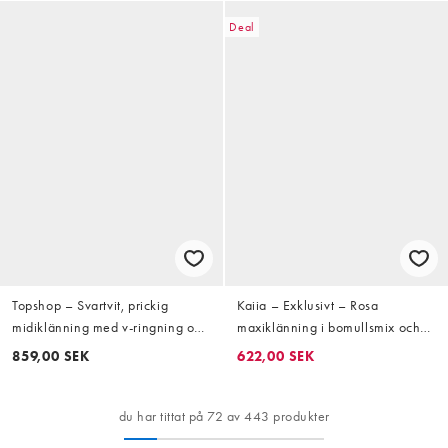
Deal
Topshop – Svartvit, prickig
Kaiia – Exklusivt – Rosa
midiklänning med v-ringning och
maxiklänning i bomullsmix och
utsvängda ärmar
trapetsstil med halterneck
859,00 SEK
622,00 SEK
du har tittat på 72 av 443 produkter