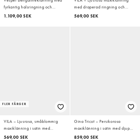
fyrkantig halsringning och
med draperad ringning och
fiskstjärt i fuchsia
smala axelband i satin
1.109,00 SEK
569,00 SEK
FLER FÄRGER
VILA – Ljusrosa, småblommig
Gina Tricot – Persikorosa
maxiklänning i satin med
maxiklänning i satin med djup
draperad ringning
urringning och pingvinärmar
569,00 SEK
859,00 SEK