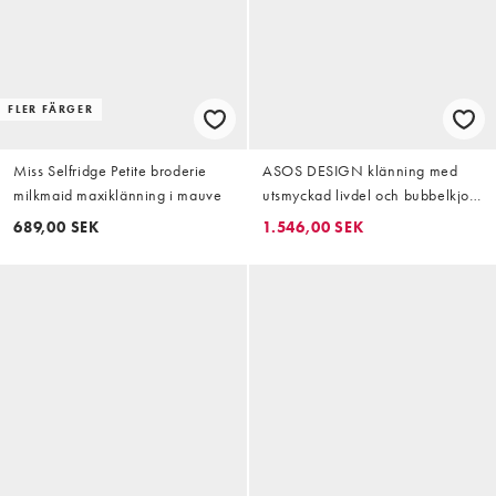
FLER FÄRGER
Miss Selfridge Petite broderie
ASOS DESIGN klänning med
milkmaid maxiklänning i mauve
utsmyckad livdel och bubbelkjol i
mjuk rosa, midaxi
689,00 SEK
1.546,00 SEK