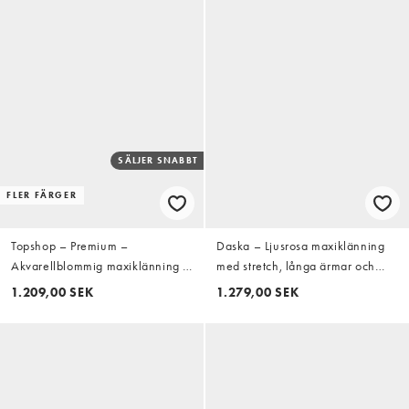
SÄLJER SNABBT
FLER FÄRGER
Topshop – Premium –
Daska – Ljusrosa maxiklänning
Akvarellblommig maxiklänning i
med stretch, långa ärmar och
chiffong med ojämn fåll och
knytning i midjan
1.209,00 SEK
1.279,00 SEK
smockade detaljer