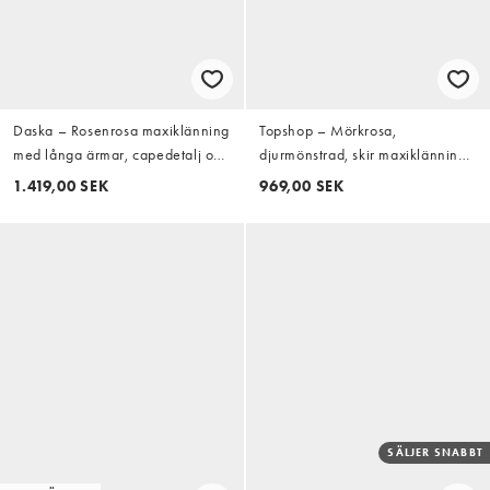
Daska – Rosenrosa maxiklänning
Topshop – Mörkrosa,
med långa ärmar, capedetalj och
djurmönstrad, skir maxiklänning
volang
med öppen rygg
1.419,00 SEK
969,00 SEK
SÄLJER SNABBT