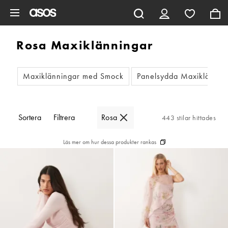
Hoppa till det huvudsakliga innehållet
Rosa Maxiklänningar
Maxiklänningar med Smock
Panelsydda Maxiklännin
Sortera
Filtrera
Rosa
443 stilar hittades
Läs mer om hur dessa produkter rankas