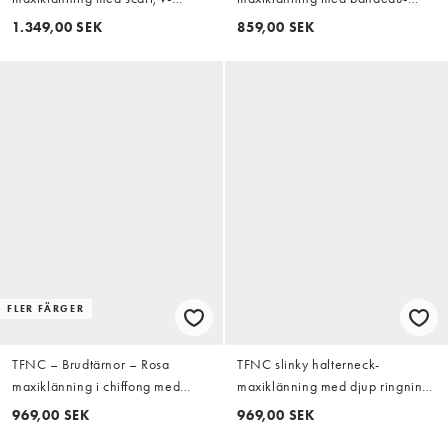
ringning och breda manschetter i
ringning, rynkning och scarf
1.349,00 SEK
859,00 SEK
satin
FLER FÄRGER
TFNC – Brudtärnor – Rosa
TFNC slinky halterneck-
maxiklänning i chiffong med
maxiklänning med djup ringning
sänkt axelsöm
i hallonrött
969,00 SEK
969,00 SEK