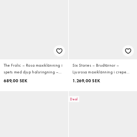
The Frolic – Rosa maxiklänning i
Six Stories – Brudtärnor –
spets med djup halsringning –
Ljusrosa maxiklänning i crepe
Exklusivt hos ASOS
med asymmetrisk, draperad
689,00 SEK
1.269,00 SEK
ringning
Deal