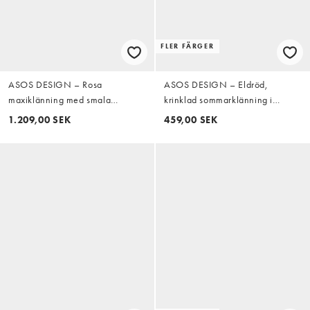
FLER FÄRGER
ASOS DESIGN – Rosa
ASOS DESIGN – Eldröd,
maxiklänning med smala
krinklad sommarklänning i
axelband, blomapplikationer och
maxilängd med djup
1.209,00 SEK
459,00 SEK
bar rygg
halsringning och smockad midja