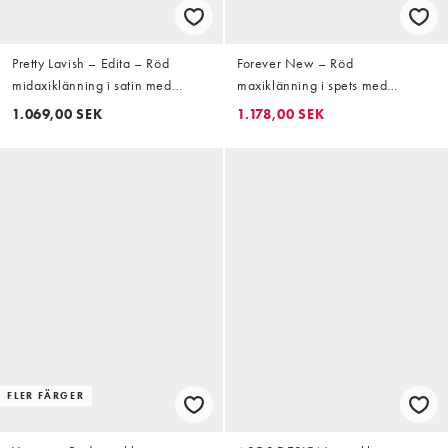
Pretty Lavish – Edita – Röd
Forever New – Röd
midaxiklänning i satin med
maxiklänning i spets med
draperad halterneck och låg
halterneck och volang
1.069,00 SEK
1.178,00 SEK
rygg
FLER FÄRGER