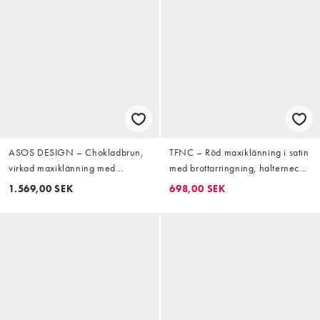
ASOS DESIGN – Chokladbrun,
TFNC – Röd maxiklänning i satin
virkad maxiklänning med
med brottarringning, halterneck
utsmyckning och hängande
och rosettdetalj
1.569,00 SEK
698,00 SEK
pärlor