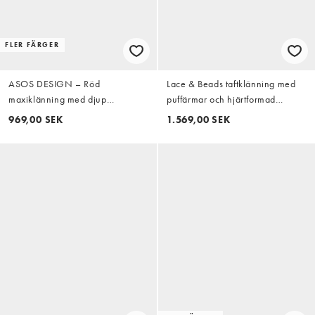
FLER FÄRGER
ASOS DESIGN – Röd
Lace & Beads taftklänning med
maxiklänning med djup
puffärmar och hjärtformad
urringning, breda manschetter
ringning i rött
969,00 SEK
1.569,00 SEK
och sidoslits