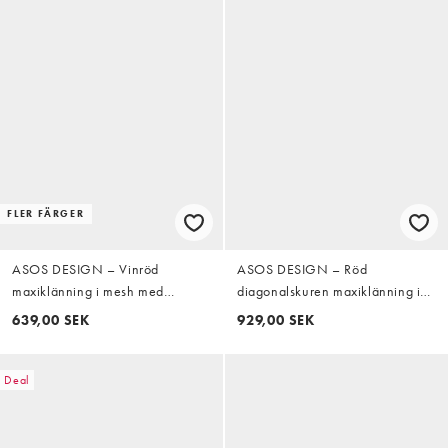
FLER FÄRGER
ASOS DESIGN – Vinröd
ASOS DESIGN – Röd
maxiklänning i mesh med
diagonalskuren maxiklänning i
utsvängda, långa ärmar och
matt satin med pingvinärmar och
639,00 SEK
929,00 SEK
snörning baktill
markerad midja
Deal