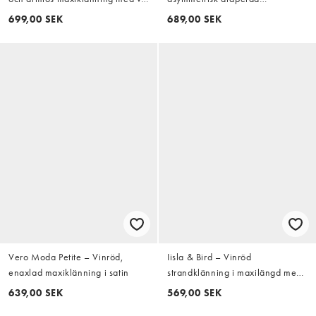
ringning och rysch framtill
midiklänning med flätad detalj i
699,00 SEK
689,00 SEK
rost
Vero Moda Petite – Vinröd,
Iisla & Bird – Vinröd
enaxlad maxiklänning i satin
strandklänning i maxilängd med
volang
639,00 SEK
569,00 SEK