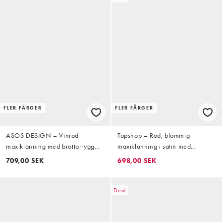
FLER FÄRGER
FLER FÄRGER
ASOS DESIGN – Vinröd
Topshop – Röd, blommig
maxiklänning med brottarrygg
maxiklänning i satin med
och hybridstil
tvinnade axelband
709,00 SEK
698,00 SEK
Deal