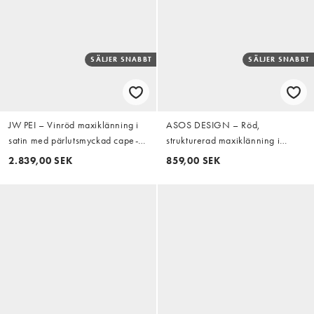
SÄLJER SNABBT
SÄLJER SNABBT
JW PEI – Vinröd maxiklänning i
ASOS DESIGN – Röd,
satin med pärlutsmyckad cape-
strukturerad maxiklänning i
ärm, exklusivt hos ASOS
scubaliknande tyg med detalj vid
2.839,00 SEK
859,00 SEK
halsen