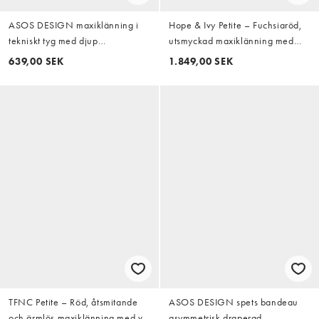
ASOS DESIGN maxiklänning i
Hope & Ivy Petite – Fuchsiaröd,
tekniskt tyg med djup
utsmyckad maxiklänning med
halsringning och långa ärmar
omlottdesign framtill
639,00 SEK
1.849,00 SEK
med scarf i rost
TFNC Petite – Röd, åtsmitande
ASOS DESIGN spets bandeau
och ärmlös maxiklänning med v-
asymmetrisk draperad