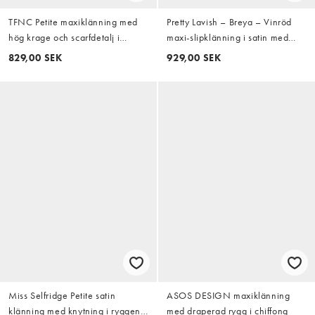
TFNC Petite maxiklänning med
Pretty Lavish – Breya – Vinröd
hög krage och scarfdetalj i
maxi-slipklänning i satin med
burgundy
djup halsringning
829,00 SEK
929,00 SEK
Miss Selfridge Petite satin
ASOS DESIGN maxiklänning
klänning med knytning i ryggen i
med draperad rygg i chiffong