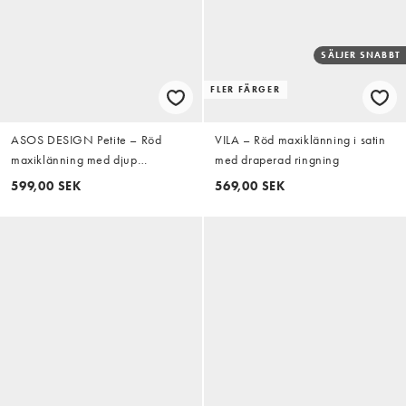
SÄLJER SNABBT
FLER FÄRGER
ASOS DESIGN Petite – Röd
VILA – Röd maxiklänning i satin
maxiklänning med djup
med draperad ringning
halsringning och asymmetrisk,
599,00 SEK
569,00 SEK
draperad kjol