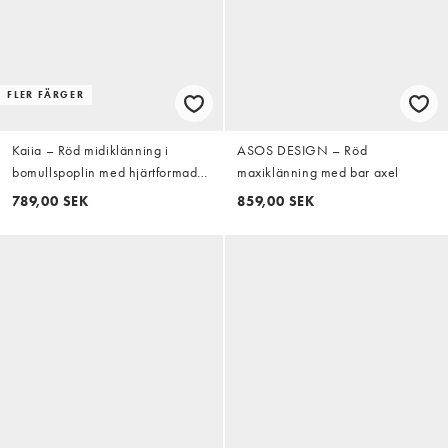
FLER FÄRGER
Kaiia – Röd midiklänning i
ASOS DESIGN – Röd
bomullspoplin med hjärtformad
maxiklänning med bar axel
halsringning, knappdetalj och
789,00 SEK
859,00 SEK
sänkt v-formad midja, exklusivt
hos ASOS