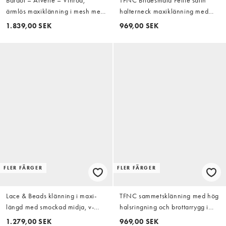
ärmlös maxiklänning i mesh med
halterneck maxiklänning med
scarfdetalj och rysch
veckdetalj i burgundy
1.839,00 SEK
969,00 SEK
FLER FÄRGER
FLER FÄRGER
Lace & Beads klänning i maxi-
TFNC sammetsklänning med hög
längd med smockad midja, v-
halsringning och brottarrygg i
ringning, mesh och utsvängda
burgundy
1.279,00 SEK
969,00 SEK