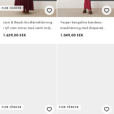
FLER FÄRGER
Lace & Beads brudtärneklänning
Vesper bengaline bandeau-
i tyll utan ärmar med sänkt midja,
maxiklänning med draperad
lager på lager-fåll och maxilängd
frontdetalj i berry
1.639,00 SEK
1.049,00 SEK
i fig
FLER FÄRGER
FLER FÄRGER