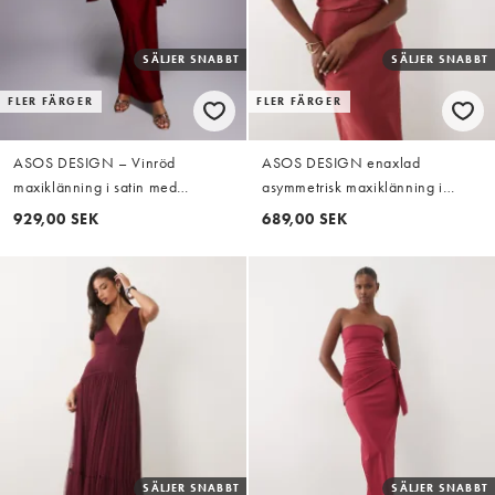
SÄLJER SNABBT
SÄLJER SNABBT
FLER FÄRGER
FLER FÄRGER
ASOS DESIGN – Vinröd
ASOS DESIGN enaxlad
maxiklänning i satin med
asymmetrisk maxiklänning i
ståkrage och stora, utsvängda
djupröd satin
929,00 SEK
689,00 SEK
ärmar
SÄLJER SNABBT
SÄLJER SNABBT