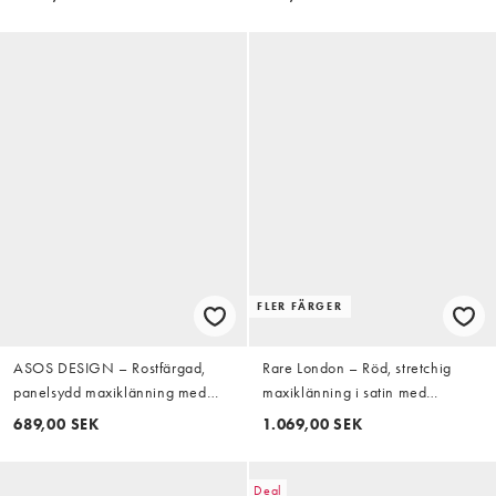
FLER FÄRGER
ASOS DESIGN – Rostfärgad,
Rare London – Röd, stretchig
panelsydd maxiklänning med
maxiklänning i satin med
halterneck och grova kantband
asymmetrisk scarfdetalj
689,00 SEK
1.069,00 SEK
Deal