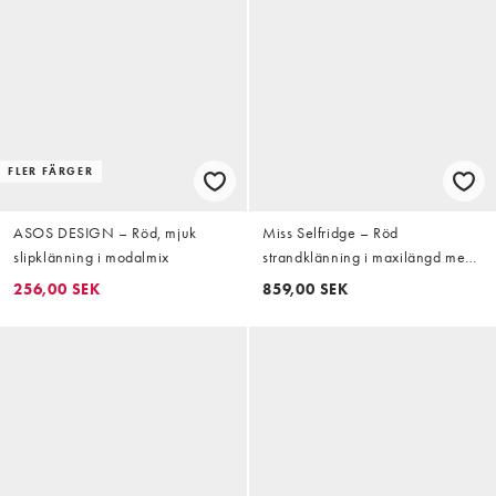
FLER FÄRGER
ASOS DESIGN – Röd, mjuk
Miss Selfridge – Röd
slipklänning i modalmix
strandklänning i maxilängd med
asymmetrisk volang och låg rygg
256,00 SEK
859,00 SEK