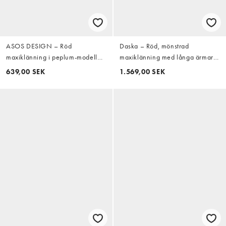
ASOS DESIGN – Röd
Daska – Röd, mönstrad
maxiklänning i peplum-modell
maxiklänning med långa ärmar
med v-ringning och indragen
och volang
639,00 SEK
1.569,00 SEK
midja