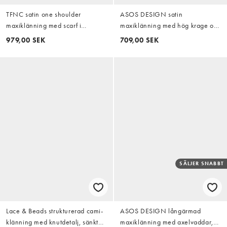
TFNC satin one shoulder
ASOS DESIGN satin
maxiklänning med scarf i
maxiklänning med hög krage och
burgundy
blusonmodell med utsvängda
979,00 SEK
709,00 SEK
ärmar i rött
SÄLJER SNABBT
Lace & Beads strukturerad cami-
ASOS DESIGN långärmad
klänning med knutdetalj, sänkt
maxiklänning med axelvaddar,