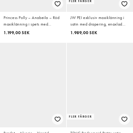
FLER FÄRGER
Princess Polly – Anabeila – Röd
JW PEI exklusiv maxiklänning i
maxiklänning i spets med
satin med drapering, enaxlad
bardotringning och snurrad knut
och asymmetrisk i burgundy
1.199,00 SEK
1.989,00 SEK
framtill
FLER FÄRGER
Bardot – Alverie – Vinröd,
TFNC Bridesmaid Petite satin