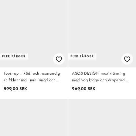
FLER FÄRGER
FLER FÄRGER
Topshop – Röd- och rosarandig
ASOS DESIGN maxiklänning
shiftklänning i minilängd och
med hög krage och draperad
denim
överdel i mullbär
599,00 SEK
969,00 SEK