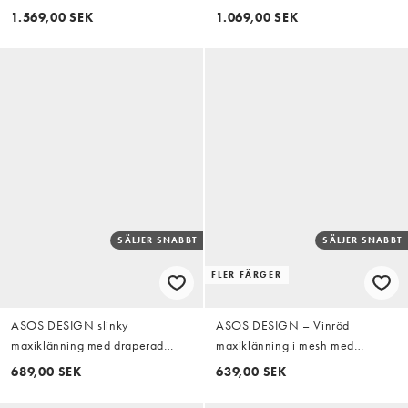
midja och fiskstjärt i maxi-längd i
draperad midjedetalj i rött
1.569,00 SEK
1.069,00 SEK
djup karmosinröd
SÄLJER SNABBT
SÄLJER SNABBT
FLER FÄRGER
ASOS DESIGN slinky
ASOS DESIGN – Vinröd
maxiklänning med draperad
maxiklänning i mesh med
ringning och blommig detalj vid
halterneck, tvinnad byst och
689,00 SEK
639,00 SEK
halsen i terrakotta
knytning baktill