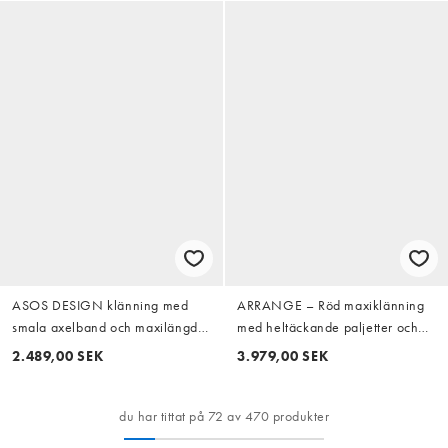
ASOS DESIGN klänning med
ARRANGE – Röd maxiklänning
smala axelband och maxilängd
med heltäckande paljetter och
med utsmyckningar och
markerade axlar
2.489,00 SEK
3.979,00 SEK
volangkjol i terrakotta
du har tittat på 72 av 470 produkter