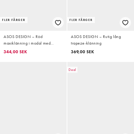
FLER FÄRGER
FLER FÄRGER
ASOS DESIGN – Röd
ASOS DESIGN – Rutig lång
maxiklänning i modal med
trapeze-klänning
utskurna detaljer baktill
344,00 SEK
369,00 SEK
Deal