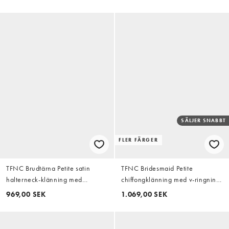
ärmar i fig
SÄLJER SNABBT
FLER FÄRGER
TFNC Brudtärna Petite satin
TFNC Bridesmaid Petite
halterneck-klänning med
chiffongklänning med v-ringning,
draperad djup ringning och
draperad ärm och veckad
969,00 SEK
1.069,00 SEK
slitsdetalj i burgundy
maxilängd i burgundy