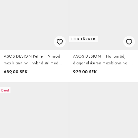
FLER FÄRGER
ASOS DESIGN Petite – Vinröd
ASOS DESIGN – Hallonröd,
maxiklänning i hybrid stil med
diagonalskuren maxiklänning i
satinpanel och smala axelband
texturerad satin med
689,00 SEK
929,00 SEK
pingvinärmar
Deal