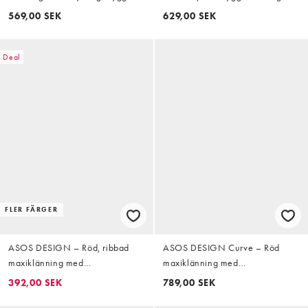
rött
569,00 SEK
629,00 SEK
Deal
FLER FÄRGER
ASOS DESIGN – Röd, ribbad
ASOS DESIGN Curve – Röd
maxiklänning med
maxiklänning med
brottarringning
bandeauringning och klockad
392,00 SEK
789,00 SEK
fåll