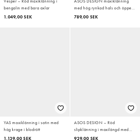
Vesper – Röd maxiklänning i
ASOS DESIGN maxiklänning
bengalin med bara axlar
med hög rynkad hals och öppen
rygg i burgundy
1.049,00 SEK
789,00 SEK
YAS maxiklänning i satin med
ASOS DESIGN – Röd
hög krage i blodrött
slipklänning i maxilängd med
korsettliv, spets och sidoslits
1.139,00 SEK
929,00 SEK