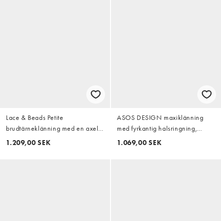
Lace & Beads Petite
ASOS DESIGN maxiklänning
brudtärneklänning med en axel
med fyrkantig halsringning,
och scarf-ringning i maxi-längd i
draperad överdel, midjedetalj
1.209,00 SEK
1.069,00 SEK
fig
och slits i sidan i orange