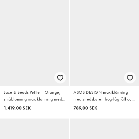
Lace & Beads Petite – Orange,
ASOS DESIGN maxiklänning
småblommig maxiklänning med
med snedskuren hög-låg fåll och
smala axelband, rysch och
bara axlar i berry
1.419,00 SEK
789,00 SEK
asymmetriskt liv