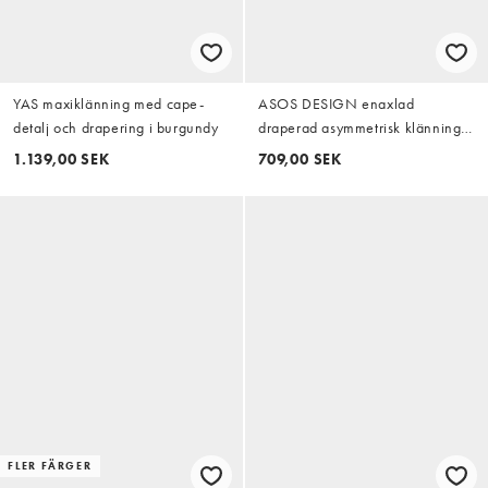
YAS maxiklänning med cape-
ASOS DESIGN enaxlad
detalj och drapering i burgundy
draperad asymmetrisk klänning i
vinrött
1.139,00 SEK
709,00 SEK
FLER FÄRGER