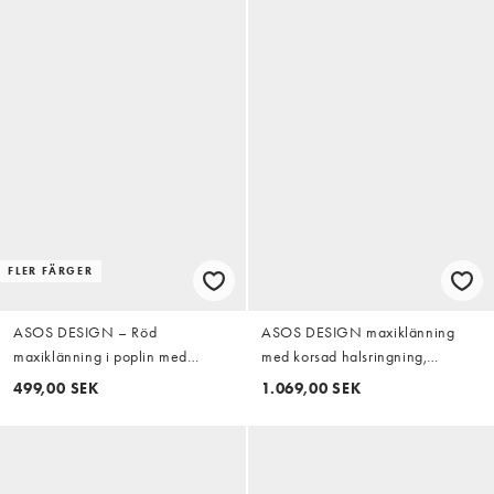
FLER FÄRGER
ASOS DESIGN – Röd
ASOS DESIGN maxiklänning
maxiklänning i poplin med
med korsad halsringning,
båtringning och sänkt midja
rynkningar och draperade ärmar
499,00 SEK
1.069,00 SEK
i berry