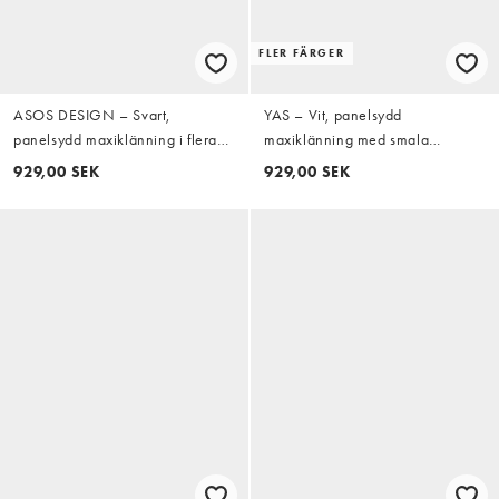
FLER FÄRGER
ASOS DESIGN – Svart,
YAS – Vit, panelsydd
panelsydd maxiklänning i flera
maxiklänning med smala
lager med smala axelband och
axelband och volang
929,00 SEK
929,00 SEK
scarfdetalj