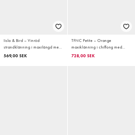
Iisla & Bird – Vinröd
TFNC Petite – Orange
strandklänning i maxilängd med
maxiklänning i chiffong med
volang
draperad ringning
569,00 SEK
728,00 SEK