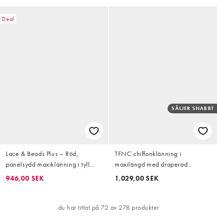
Deal
SÄLJER SNABBT
Lace & Beads Plus – Röd,
TFNC chiffonklänning i
panelsydd maxiklänning i tyll
maxilängd med draperad
med volang
ringning och orange blommigt
946,00 SEK
1.029,00 SEK
tryck
du har tittat på 72 av 278 produkter