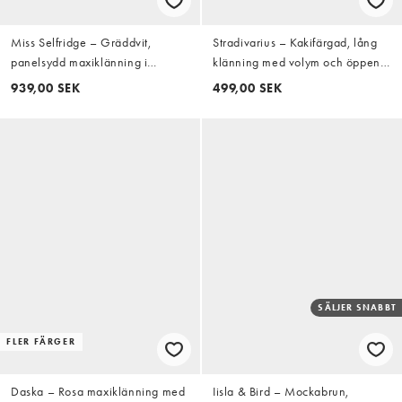
Miss Selfridge – Gräddvit,
Stradivarius – Kakifärgad, lång
panelsydd maxiklänning i
klänning med volym och öppen
chiffong
rygg
939,00 SEK
499,00 SEK
SÄLJER SNABBT
FLER FÄRGER
Daska – Rosa maxiklänning med
Iisla & Bird – Mockabrun,