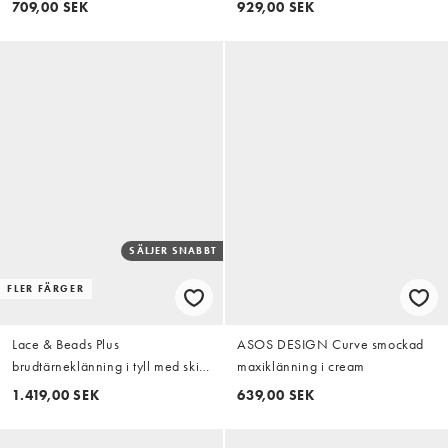
709,00 SEK
929,00 SEK
SÄLJER SNABBT
FLER FÄRGER
Lace & Beads Plus
ASOS DESIGN Curve smockad
brudtärneklänning i tyll med skir
maxiklänning i cream
ärm, djup ringning och lager på
1.419,00 SEK
639,00 SEK
lager-detaljer, maxiklänning i
svart