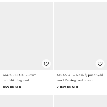
ASOS DESIGN – Svart
ARRANGE – Blekblå, panelsydd
maxiklänning med
maxiklänning med fransar
bardotringning och blommigt
859,00 SEK
2.839,00 SEK
broderi