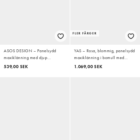
FLER FÄRGER
ASOS DESIGN – Panelsydd
YAS – Rosa, blommig, panelsydd
maxiklänning med djup
maxiklänning i bomull med
halsringning i tech-material
volymärmar
539,00 SEK
1.069,00 SEK