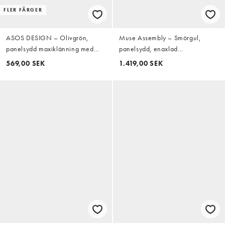
FLER FÄRGER
ASOS DESIGN – Olivgrön,
Muse Assembly – Smörgul,
panelsydd maxiklänning med
panelsydd, enaxlad
knytning och kantrand
maxiklänning i bohostil med
569,00 SEK
1.419,00 SEK
volang