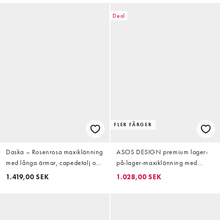
Deal
FLER FÄRGER
Daska – Rosenrosa maxiklänning
ASOS DESIGN premium lager-
med långa ärmar, capedetalj och
på-lager-maxiklänning med
volang
smala axelband och kjol med
1.419,00 SEK
1.028,00 SEK
godet och vid fåll i ljus korall