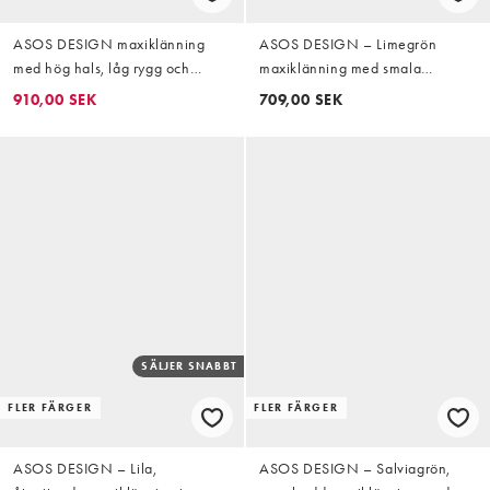
ASOS DESIGN maxiklänning
ASOS DESIGN – Limegrön
med hög hals, låg rygg och
maxiklänning med smala
volang i lime
axelband och volang
910,00 SEK
709,00 SEK
SÄLJER SNABBT
FLER FÄRGER
FLER FÄRGER
ASOS DESIGN – Lila,
ASOS DESIGN – Salviagrön,