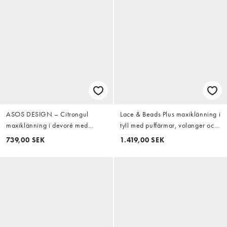
ASOS DESIGN – Citrongul
Lace & Beads Plus maxiklänning i
maxiklänning i devoré med
tyll med puffärmar, volanger och
korsettdetalj och knytning
lager i burgundy rosa blommigt
739,00 SEK
1.419,00 SEK