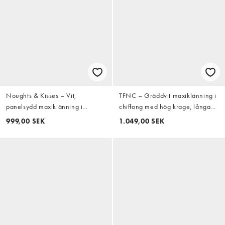
Noughts & Kisses – Vit,
TFNC – Gräddvit maxiklänning i
panelsydd maxiklänning i
chiffong med hög krage, långa
bomullsmix med broderie
ärmar och panelsydd fåll
999,00 SEK
1.049,00 SEK
anglaise