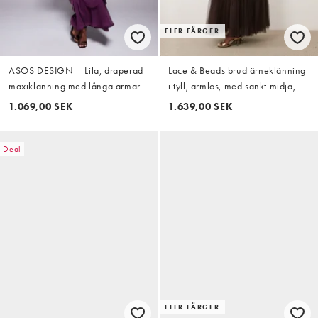
FLER FÄRGER
ASOS DESIGN – Lila, draperad
Lace & Beads brudtärneklänning
maxiklänning med långa ärmar,
i tyll, ärmlös, med sänkt midja,
volang och råskuren fåll
lager på lager-fåll och maxilängd
1.069,00 SEK
1.639,00 SEK
i choklad
Deal
FLER FÄRGER