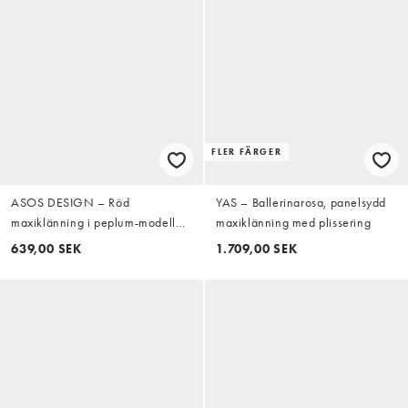
FLER FÄRGER
ASOS DESIGN – Röd
YAS – Ballerinarosa, panelsydd
maxiklänning i peplum-modell
maxiklänning med plissering
med v-ringning och indragen
639,00 SEK
1.709,00 SEK
midja