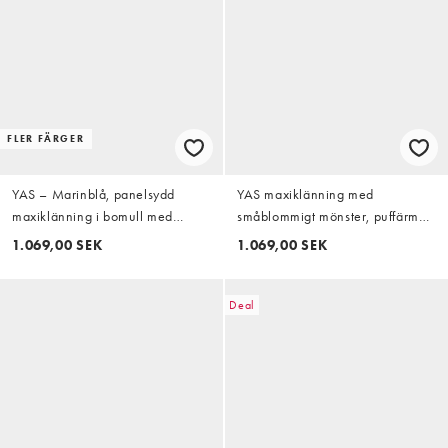
FLER FÄRGER
YAS – Marinblå, panelsydd
YAS maxiklänning med
maxiklänning i bomull med
småblommigt mönster, puffärmar
volymärmar
och volang i blått
1.069,00 SEK
1.069,00 SEK
Deal