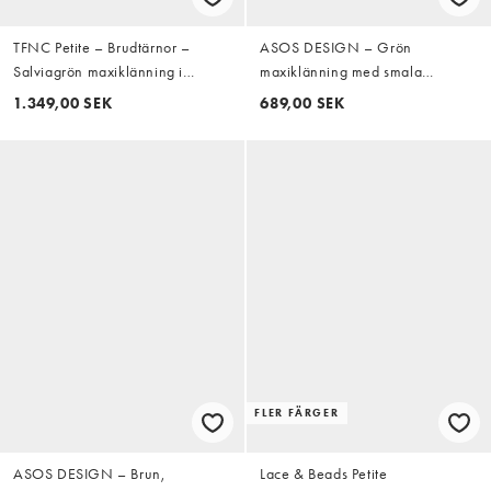
TFNC Petite – Brudtärnor –
ASOS DESIGN – Grön
Salviagrön maxiklänning i
maxiklänning med smala
chiffong med omlottdesign och
axelband och volangfåll
1.349,00 SEK
689,00 SEK
panelsydda volanger
FLER FÄRGER
ASOS DESIGN – Brun,
Lace & Beads Petite