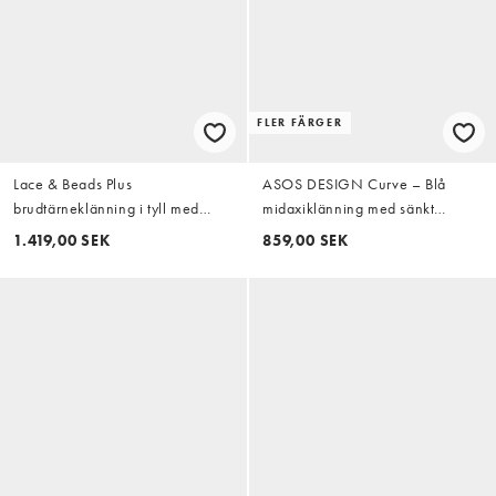
FLER FÄRGER
Lace & Beads Plus
ASOS DESIGN Curve – Blå
brudtärneklänning i tyll med
midaxiklänning med sänkt
skira ärmar, djup ringning och
axelsöm och asymmetrisk,
1.419,00 SEK
859,00 SEK
lager på lager-detaljer,
klockad kjol
maxiklänning i choklad