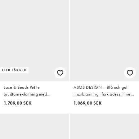
FLER FÄRGER
Lace & Beads Petite
ASOS DESIGN – Blå och gul
brudtärneklänning med
maxiklänning i förklädesstil med
rosettaxlar i tyll med lager i
två lager, volang och abstrakt
1.709,00 SEK
1.069,00 SEK
maxilängd i koboltblått
mönster
blommönster