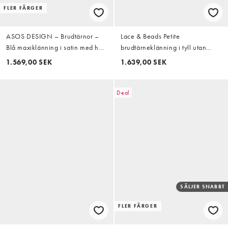
FLER FÄRGER
ASOS DESIGN – Brudtärnor –
Lace & Beads Petite
Blå maxiklänning i satin med hög
brudtärneklänning i tyll utan
krage och chiffongvolanger
ärmar med sänkt midja, lager på
1.569,00 SEK
1.639,00 SEK
lager-fåll och maxilängd i svart
Deal
SÄLJER SNABBT
FLER FÄRGER