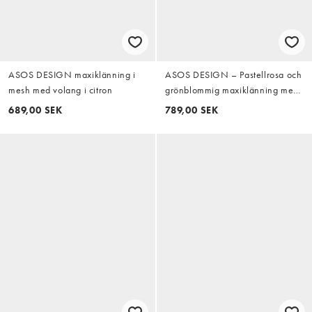
ASOS DESIGN maxiklänning i
ASOS DESIGN – Pastellrosa och
mesh med volang i citron
grönblommig maxiklänning med
smala axelband
689,00 SEK
789,00 SEK