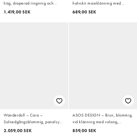
hög, draperad ringning och
halvskir maxiklänning med
volanger i chiffong
knäppning och spetsdetaljer
1.419,00 SEK
689,00 SEK
Wanderdoll – Cara –
ASOS DESIGN – Brun, blommig,
Solnedgångsblommig, panelsydd
vid klänning med volang,
maxiklänning med djup
spetsdetaljer och öppen rygg
2.059,00 SEK
859,00 SEK
urringning och volang