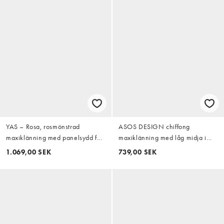
YAS – Rosa, rosmönstrad
ASOS DESIGN chiffong
maxiklänning med panelsydd fåll
maxiklänning med låg midja i
och puffärmar
buttermilk
1.069,00 SEK
739,00 SEK