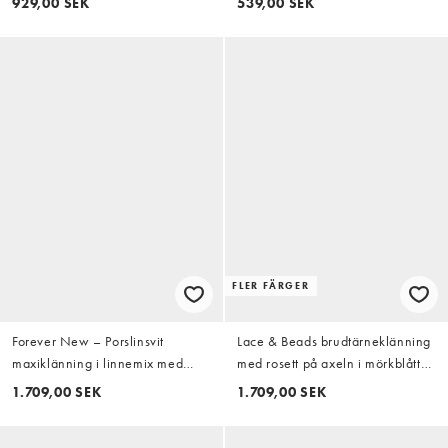
929,00 SEK
539,00 SEK
abstrakt mönster
FLER FÄRGER
Forever New – Porslinsvit
Lace & Beads brudtärneklänning
maxiklänning i linnemix med
med rosett på axeln i mörkblått
pärlprydda axelband i mesh
blommigt tyll, maxi
1.709,00 SEK
1.709,00 SEK