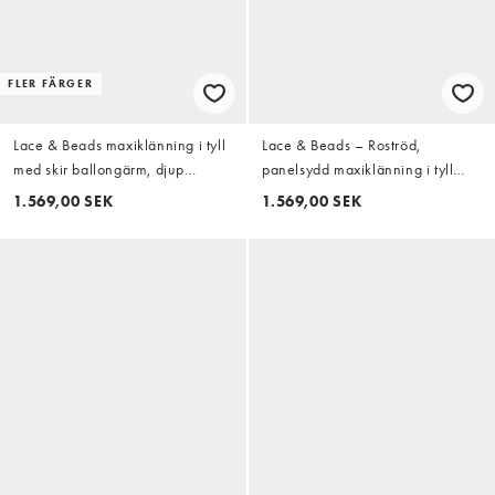
FLER FÄRGER
Lace & Beads maxiklänning i tyll
Lace & Beads – Roströd,
med skir ballongärm, djup
panelsydd maxiklänning i tyll
ringning och lager i svart prickigt
med hjärtformad halsringning,
1.569,00 SEK
1.569,00 SEK
mönster
puffärmar och volang