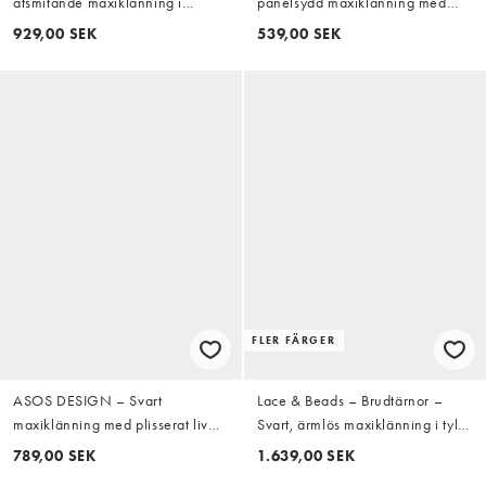
åtsmitande maxiklänning i
panelsydd maxiklänning med
golvlängd med sänkt midja
knytning och kantrand
929,00 SEK
539,00 SEK
FLER FÄRGER
ASOS DESIGN – Svart
Lace & Beads – Brudtärnor –
maxiklänning med plisserat liv
Svart, ärmlös maxiklänning i tyll
och panelsydd midja
med sänkt midja och panelsydd
789,00 SEK
1.639,00 SEK
fåll