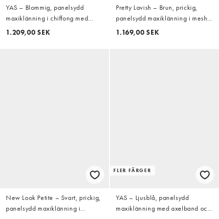
YAS – Blommig, panelsydd
Pretty Lavish – Brun, prickig,
maxiklänning i chiffong med
panelsydd maxiklänning i mesh
utsvängda ärmar
med volang
1.209,00 SEK
1.169,00 SEK
FLER FÄRGER
New Look Petite – Svart, prickig,
YAS – Ljusblå, panelsydd
panelsydd maxiklänning i
maxiklänning med axelband och
chiffong
volang