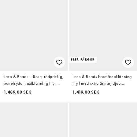
FLER FÄRGER
Lace & Beads – Rosa, rödprickig,
Lace & Beads brudtärneklänning
panelsydd maxiklänning i tyll
i tyll med skira ärmar, djup
med smala axelband och djup
ringning och lager på lager-
1.489,00 SEK
1.419,00 SEK
urringning
detaljer, maxiklänning i choklad