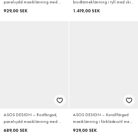
panelsydd maxiklänning med
brudtärneklänning i tyll med skir
smala axelband och
ärm, djup ringning och lager på
929,00 SEK
1.419,00 SEK
ballongdesign
lager-maxilängd i svart
ASOS DESIGN – Rostfärgad,
ASOS DESIGN – Korallfärgad
panelsydd maxiklänning med
maxiklänning i förklädesstil med
halterneck och grova kantband
två lager och volang
689,00 SEK
929,00 SEK