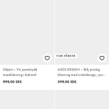
FLER FÄRGER
Object – Vit, panelsydd
ASOS DESIGN – Blå, prickig
maxiklänning i bohostil
klänning med cirkeldesign, rysch,
låg midja och grown in-krage
999,00 SEK
599,00 SEK