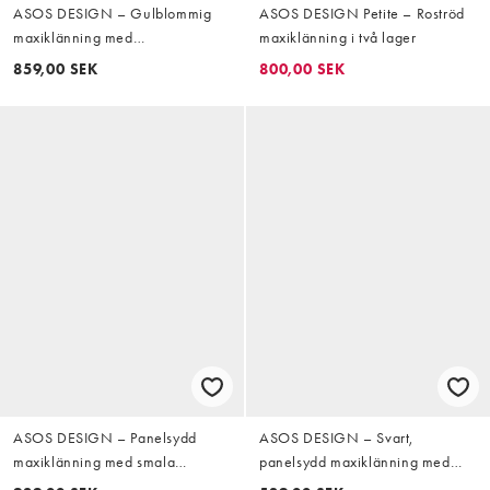
ASOS DESIGN – Gulblommig
ASOS DESIGN Petite – Roströd
maxiklänning med
maxiklänning i två lager
bardotringning, volang,
859,00 SEK
800,00 SEK
panelsydd, klockad kjol och
blusärmar
ASOS DESIGN – Panelsydd
ASOS DESIGN – Svart,
maxiklänning med smala
panelsydd maxiklänning med
axelband, ballongdesign och
djup halsringning i tech-material