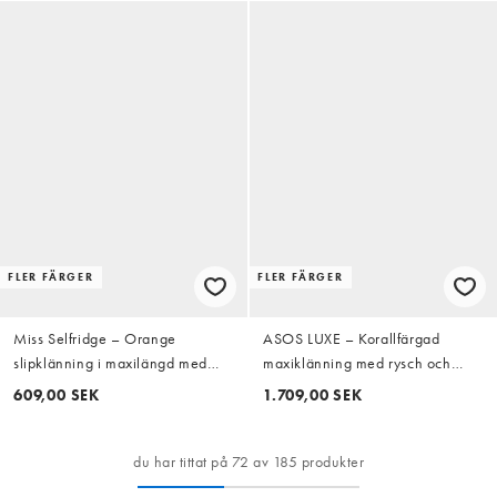
FLER FÄRGER
FLER FÄRGER
Miss Selfridge – Orange
ASOS LUXE – Korallfärgad
slipklänning i maxilängd med
maxiklänning med rysch och
detalj baktill av satin
vattenfallsdetalj
609,00 SEK
1.709,00 SEK
du har tittat på 72 av 185 produkter