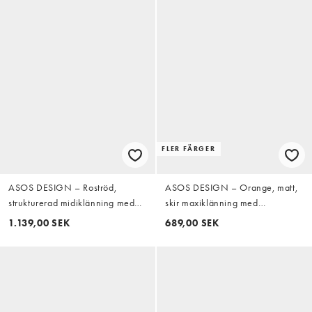
FLER FÄRGER
ASOS DESIGN – Roströd,
ASOS DESIGN – Orange, matt,
strukturerad midiklänning med
skir maxiklänning med
utskurna detaljer
halterneck och paljetter
1.139,00 SEK
689,00 SEK