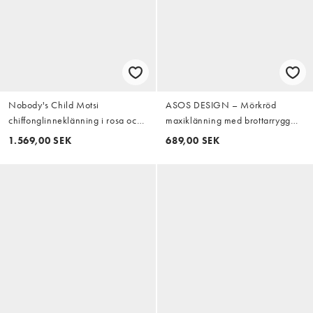
Nobody's Child Motsi
ASOS DESIGN – Mörkröd
chiffonglinneklänning i rosa och
maxiklänning med brottarrygg
vinrutig maroon maxi
och asymmetrisk midja
1.569,00 SEK
689,00 SEK