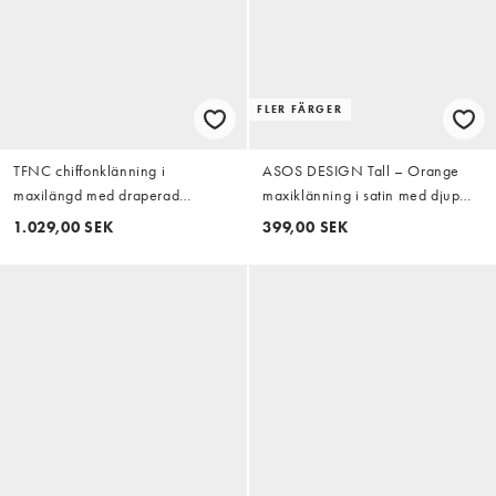
FLER FÄRGER
TFNC chiffonklänning i
ASOS DESIGN Tall – Orange
maxilängd med draperad
maxiklänning i satin med djup
ringning och orange blommigt
halsringning
1.029,00 SEK
399,00 SEK
tryck