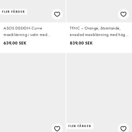
FLER FÄRGER
ASOS DESIGN Curve
TFNC – Orange, åtsmitande,
maxiklänning i satin med
enaxlad maxiklänning med hög
plisserad och rynkad livdel, hög
slits
639,00 SEK
839,00 SEK
krage och djup röd
FLER FÄRGER