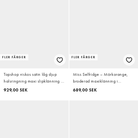
FLER FÄRGER
FLER FÄRGER
Topshop viskos satin låg djup
Miss Selfridge – Mörkorange,
halsringning maxi slipklänning i
broderad maxiklänning i
orange
milkmaid-modell
929,00 SEK
689,00 SEK