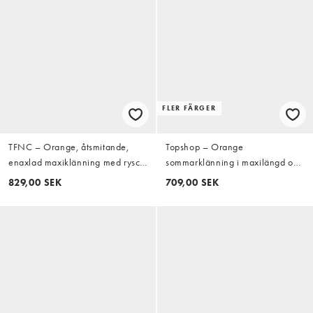
FLER FÄRGER
TFNC – Orange, åtsmitande,
Topshop – Orange
enaxlad maxiklänning med rysch
sommarklänning i maxilängd och
och öppen rygg
dra på-modell
829,00 SEK
709,00 SEK