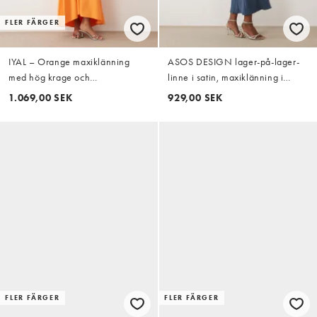
FLER FÄRGER
IYAL – Orange maxiklänning
ASOS DESIGN lager-på-lager-
med hög krage och
linne i satin, maxiklänning i
manschettdetaljer
mörkblått
1.069,00 SEK
929,00 SEK
FLER FÄRGER
FLER FÄRGER