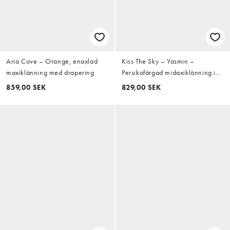
Aria Cove – Orange, enaxlad
Kiss The Sky – Yasmin –
maxiklänning med drapering
Persikofärgad midaxiklänning i
jacquardvävd satin
859,00 SEK
829,00 SEK