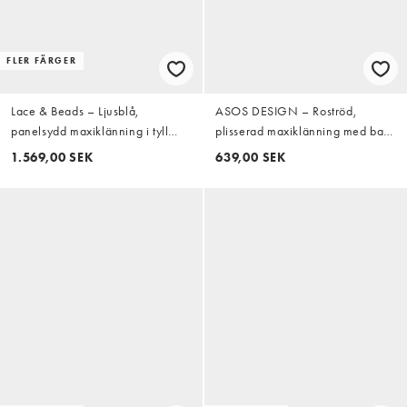
FLER FÄRGER
Lace & Beads – Ljusblå,
ASOS DESIGN – Roströd,
panelsydd maxiklänning i tyll
plisserad maxiklänning med bara
med bandeau-ringning
axlar och rynkning
1.569,00 SEK
639,00 SEK