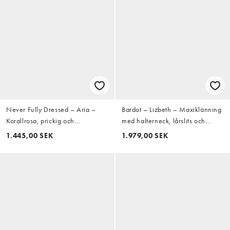
Never Fully Dressed – Aria –
Bardot – Lizbeth – Maxiklänning
Korallrosa, prickig och
med halterneck, lårslits och
vallmomönstrad maxiklänning i
abstrakt soluppgångsmönster
1.445,00 SEK
1.979,00 SEK
mesh med långa ärmar