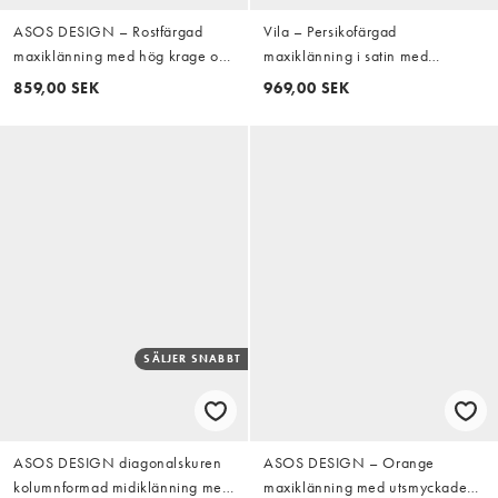
ASOS DESIGN – Rostfärgad
Vila – Persikofärgad
maxiklänning med hög krage och
maxiklänning i satin med
klockad kjol
halterneck och draperad
859,00 SEK
969,00 SEK
ringning
SÄLJER SNABBT
ASOS DESIGN diagonalskuren
ASOS DESIGN – Orange
kolumnformad midiklänning med
maxiklänning med utsmyckade