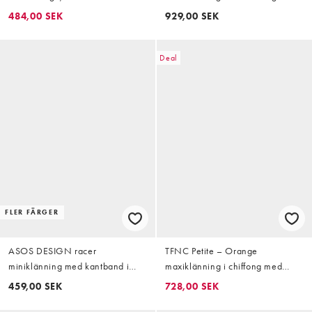
maxiklänning i milkmaid-modell
484,00 SEK
929,00 SEK
Deal
FLER FÄRGER
ASOS DESIGN racer
TFNC Petite – Orange
miniklänning med kantband i
maxiklänning i chiffong med
orange
draperad ringning
459,00 SEK
728,00 SEK