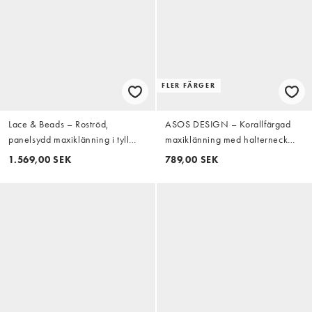
FLER FÄRGER
Lace & Beads – Roströd,
ASOS DESIGN – Korallfärgad
panelsydd maxiklänning i tyll
maxiklänning med halterneck
med hjärtformad halsringning,
och volang
1.569,00 SEK
789,00 SEK
puffärmar och volang