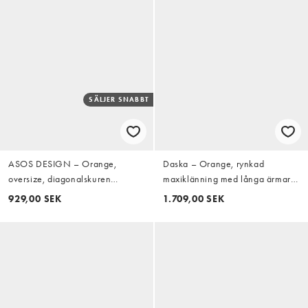
SÄLJER SNABBT
ASOS DESIGN – Orange,
Daska – Orange, rynkad
oversize, diagonalskuren
maxiklänning med långa ärmar
maxiklänning i satin med smala
och guldfärgat spänne
929,00 SEK
1.709,00 SEK
axelband, två lager och
spetsapplikationer