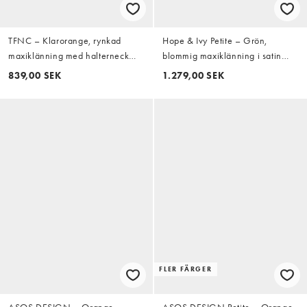
TFNC – Klarorange, rynkad
Hope & Ivy Petite – Grön,
maxiklänning med halterneck
blommig maxiklänning i satin
och kantdetalj
med draperad ringning, slits
839,00 SEK
1.279,00 SEK
framtill och knytning baktill
FLER FÄRGER
ASOS DESIGN – Orange,
ASOS DESIGN Petite – Orange