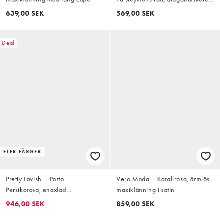
maxiklänning med
639,00 SEK
569,00 SEK
brottarringning och klockad kjol
Deal
FLER FÄRGER
Pretty Lavish – Porto –
Vero Moda – Korallrosa, ärmlös
Persikorosa, enaxlad
maxiklänning i satin
maxiklänning i matt satin med
946,00 SEK
859,00 SEK
scarf vid halsen