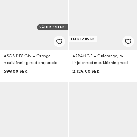
SÄLJER SNABBT
FLER FÄRGER
ASOS DESIGN – Orange
ARRANGE – Gulorange, a-
maxiklänning med draperade
linjeformad maxiklänning med
blusärmar
blusärmar, knytning vid halsen
599,00 SEK
2.129,00 SEK
och blomapplikationer