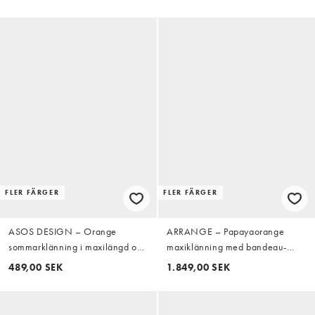
FLER FÄRGER
FLER FÄRGER
ASOS DESIGN – Orange
ARRANGE – Papayaorange
sommarklänning i maxilängd och
maxiklänning med bandeau-
tech-material med djup, rynkad
ringning och dekorativ söm i
489,00 SEK
1.849,00 SEK
ringning
kratig bomull