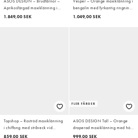
ASOS DESIGN – Brudtärnor –
Vesper – Orange maxiklänning i
Aprikosfärgad maxiklänning i
bengalin med fyrkantig ringning
satin med halterneck och
och rysch framtill
1.849,00 SEK
1.049,00 SEK
scarfdetalj
FLER FÄRGER
Topshop – Roströd maxiklänning
ASOS DESIGN Tall – Orange
i chiffong med stråveck vid
draperad maxiklänning med hög
bysten
krage och draperad kjol
859,00 SEK
999,00 SEK