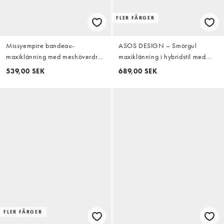
FLER FÄRGER
Missyempire bandeau-
ASOS DESIGN – Smörgul
maxiklänning med meshöverdrag
maxiklänning i hybridstil med
i orange ombre
satinpanel och smala axelband
539,00 SEK
689,00 SEK
FLER FÄRGER