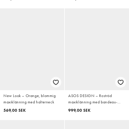
New Look – Orange, blommig
ASOS DESIGN – Roströd
maxiklänning med halterneck
maxiklänning med bandeau-
ringning och broderade blommor
569,00 SEK
999,00 SEK