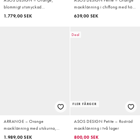
blommigt utsmyckad
maxiklänning i chiffong med hög
maxiklänning med halterneck
krage och två lager
1.779,00 SEK
639,00 SEK
Deal
FLER FÄRGER
ARRANGE – Orange
ASOS DESIGN Petite – Roströd
maxiklänning med utskurna,
maxiklänning i två lager
linjära detaljer
1.989,00 SEK
800,00 SEK