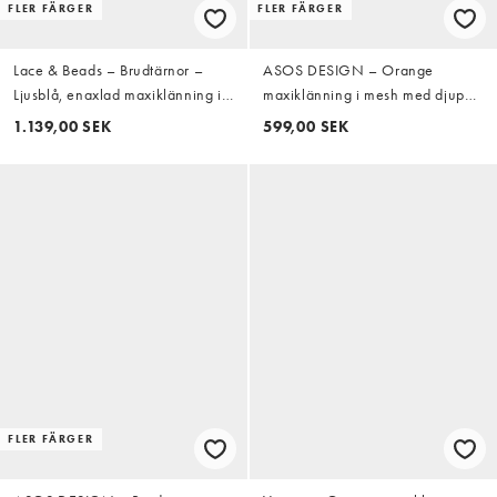
FLER FÄRGER
FLER FÄRGER
Lace & Beads – Brudtärnor –
ASOS DESIGN – Orange
Ljusblå, enaxlad maxiklänning i
maxiklänning i mesh med djup
tyll med figursydd midja
urringning och indragen detalj
1.139,00 SEK
599,00 SEK
FLER FÄRGER