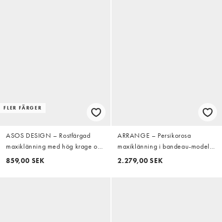
FLER FÄRGER
ASOS DESIGN – Rostfärgad
ARRANGE – Persikorosa
maxiklänning med hög krage och
maxiklänning i bandeau-modell
klockad kjol
med abstrakta, utskurna detaljer
859,00 SEK
2.279,00 SEK
och plisserad kjol