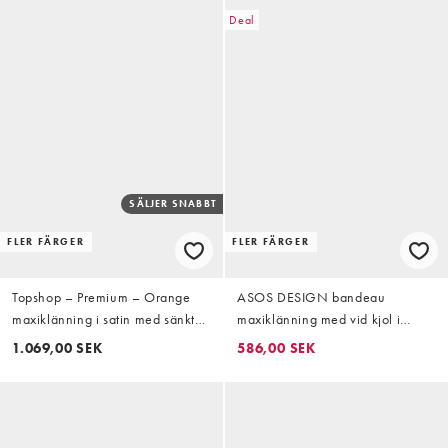
Deal
SÄLJER SNABBT
FLER FÄRGER
FLER FÄRGER
Topshop – Premium – Orange
ASOS DESIGN bandeau
maxiklänning i satin med sänkt
maxiklänning med vid kjol i
midja och bandeau-ringning
orange spritz
1.069,00 SEK
586,00 SEK