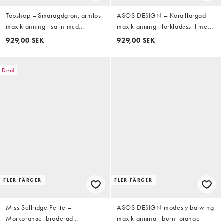
Topshop – Smaragdgrön, ärmlös
ASOS DESIGN – Korallfärgad
maxiklänning i satin med
maxiklänning i förklädesstil med
asymmetrisk drapering
två lager och volang
929,00 SEK
929,00 SEK
Deal
FLER FÄRGER
FLER FÄRGER
Miss Selfridge Petite –
ASOS DESIGN modesty batwing
Mörkorange, broderad
maxiklänning i burnt orange