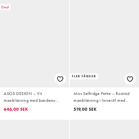
Deal
FLER FÄRGER
ASOS DESIGN – Vit
Miss Selfridge Petite – Roströd
maxiklänning med bandeau-
maxiklänning i linnestil med
ringning och broderad spetsfåll i
halterneck
646,00 SEK
519,00 SEK
poplin