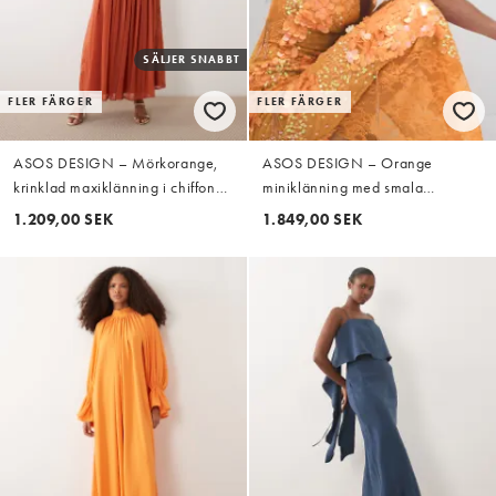
SÄLJER SNABBT
FLER FÄRGER
FLER FÄRGER
ASOS DESIGN – Mörkorange,
ASOS DESIGN – Orange
krinklad maxiklänning i chiffong
miniklänning med smala
med indragen detalj och små
axelband och utsmyckning i skir
1.209,00 SEK
1.849,00 SEK
volanger
spets