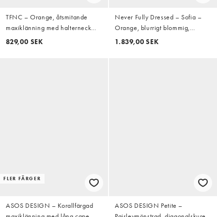
TFNC – Orange, åtsmitande
Never Fully Dressed – Sofia –
maxiklänning med halterneck
Orange, blurrigt blommig,
och vid kjol
diagonalskuren maxiklänning
829,00 SEK
1.839,00 SEK
med knutar på axelbanden
FLER FÄRGER
ASOS DESIGN – Korallfärgad
ASOS DESIGN Petite –
maxiklänning med lång cape
Paisleymönstrad, diagonalskuren