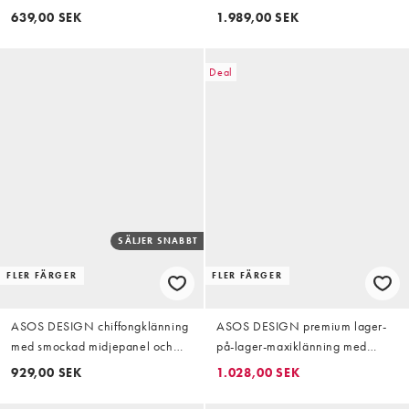
draperad rygg och
blommor och draperad, sänkt
639,00 SEK
1.989,00 SEK
kontrasterande kantband i
axelsöm
orange placerat tryck
Deal
SÄLJER SNABBT
FLER FÄRGER
FLER FÄRGER
ASOS DESIGN chiffongklänning
ASOS DESIGN premium lager-
med smockad midjepanel och
på-lager-maxiklänning med
klockad kjoldel i rost
smala axelband och kjol med
929,00 SEK
1.028,00 SEK
godet och vid fåll i ljus korall