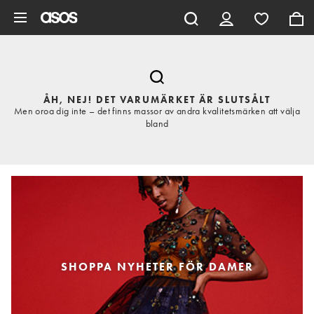
Hoppa till det huvudsakliga innehållet
ÅH, NEJ! DET VARUMÄRKET ÄR SLUTSÅLT
Men oroa dig inte – det finns massor av andra kvalitetsmärken att välja
bland
SHOPPA NYHETER FÖR DAMER