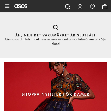
Hoppa till det huvudsakliga innehållet
ÅH, NEJ! DET VARUMÄRKET ÄR SLUTSÅLT
Men oroa dig inte – det finns massor av andra kvalitetsmärken att välja
bland
SHOPPA NYHETER FÖR DAMER