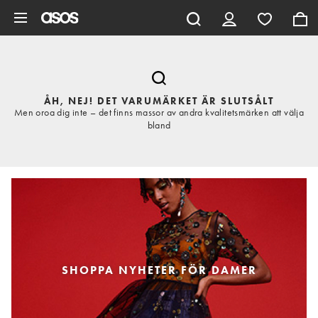
Hoppa till det huvudsakliga innehållet
ÅH, NEJ! DET VARUMÄRKET ÄR SLUTSÅLT
Men oroa dig inte – det finns massor av andra kvalitetsmärken att välja
bland
SHOPPA NYHETER FÖR DAMER