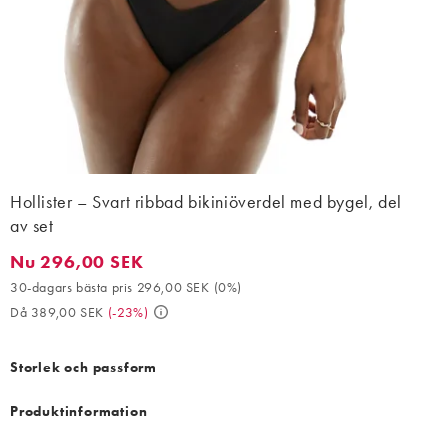
Hollister – Svart ribbad bikiniöverdel med bygel, del
av set
Nu 296,00 SEK
Nu 296,00 SEK. 30-dagars bästa pris 296,00 SEK (0%). Då 389,
30-dagars bästa pris 296,00 SEK
(
0%
)
Då 389,00 SEK
(
-23%
)
Storlek och passform
Produktinformation