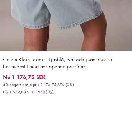
Calvin Klein Jeans – Ljusblå, tvättade jeansshorts i
bermudastil med avslappnad passform
Nu 1 176,75 SEK
Nu 1 176,75 SEK. 30-dagars bästa pris 1 176,75 SEK (0%). Då 
30-dagars bästa pris 1 176,75 SEK
(
0%
)
Då 1 569,00 SEK
(
-25%
)