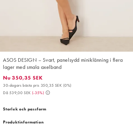
ASOS DESIGN – Svart, panelsydd miniklänning i flera
lager med smala axelband
Nu 350,35 SEK
Nu 350,35 SEK. 30-dagars bästa pris 350,35 SEK (0%). Då 539,
30-dagars bästa pris 350,35 SEK
(
0%
)
Då 539,00 SEK
(
-35%
)
Storlek och passform
Produktinformation