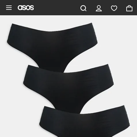
Hoppa till det huvudsakliga innehållet