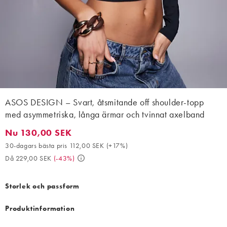
ASOS DESIGN – Svart, åtsmitande off shoulder-topp
med asymmetriska, långa ärmar och tvinnat axelband
Nu 130,00 SEK
Nu 130,00 SEK. 30-dagars bästa pris 112,00 SEK (+17%). Då 22
30-dagars bästa pris 112,00 SEK
(
+17%
)
Då 229,00 SEK
(
-43%
)
Storlek och passform
Produktinformation