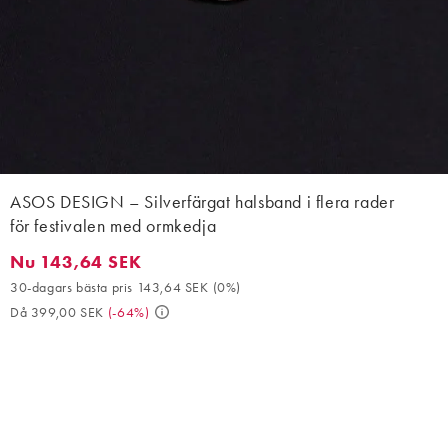
ASOS DESIGN – Silverfärgat halsband i flera rader
för festivalen med ormkedja
Nu 143,64 SEK
Nu 143,64 SEK. 30-dagars bästa pris 143,64 SEK (0%). Då 399,
30-dagars bästa pris 143,64 SEK
(
0%
)
Då 399,00 SEK
(
-64%
)