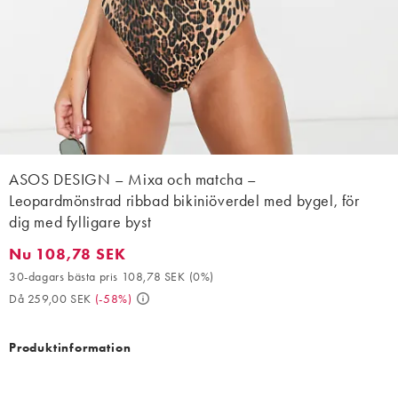
ASOS DESIGN – Mixa och matcha –
Leopardmönstrad ribbad bikiniöverdel med bygel, för
dig med fylligare byst
Nu 108,78 SEK
Nu 108,78 SEK. 30-dagars bästa pris 108,78 SEK (0%). Då 259,
30-dagars bästa pris 108,78 SEK
(
0%
)
Då 259,00 SEK
(
-58%
)
Produktinformation