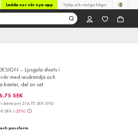
Ladda ner vår nya app
Hjälp och vanliga frågor
ESIGN – Ljusgula shorts i
sväv med resårmidja och
a kanter, del av set
6,75 SEK
75 SEK. 30-dagars bästa pris 216,75 SEK (0%). Då 289,00 SEK. (-
s bästa pris 216,75 SEK
(
0%
)
00 SEK
(
-25%
)
 och passform