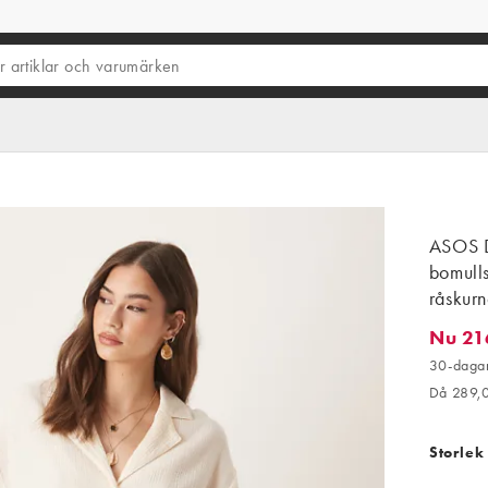
ASOS D
bomull
råskurn
Nu 21
Nu 216,
30-dagar
Då 289,
Storlek