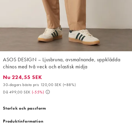
ASOS DESIGN – Ljusbruna, avsmalnande, uppklädda
chinos med två veck och elastisk midja
Nu 224,55 SEK
Nu 224,55 SEK. 30-dagars bästa pris 120,00 SEK (+88%). Då 4
30-dagars bästa pris 120,00 SEK
(
+88%
)
Då 499,00 SEK
(
-55%
)
Storlek och passform
Produktinformation