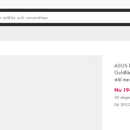
ASOS D
Guldfärg
stål me
Nu 19
Nu 194,
30-dagar
Då 259,