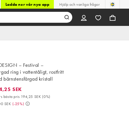
Ladda ner vår nya app
Hjälp och vanliga frågor
ESIGN – Festival –
ad ring i vattentåligt, rostfritt
d bärnstensfärgad kristall
4,25 SEK
25 SEK. 30-dagars bästa pris 194,25 SEK (0%). Då 259,00 SEK. (
s bästa pris 194,25 SEK
(
0%
)
00 SEK
(
-25%
)