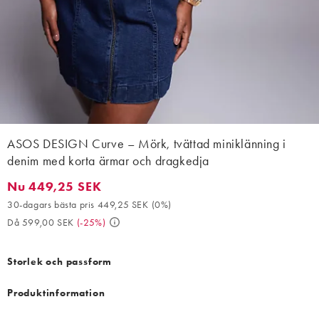
ASOS DESIGN Curve – Mörk, tvättad miniklänning i
denim med korta ärmar och dragkedja
Nu 449,25 SEK
Nu 449,25 SEK. 30-dagars bästa pris 449,25 SEK (0%). Då 599,
30-dagars bästa pris 449,25 SEK
(
0%
)
Då 599,00 SEK
(
-25%
)
Storlek och passform
Produktinformation