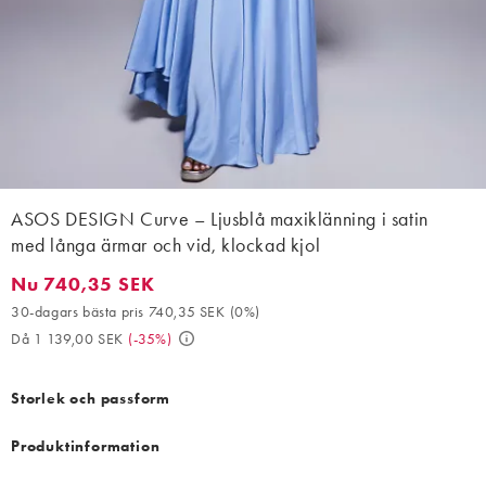
ASOS DESIGN Curve – Ljusblå maxiklänning i satin
med långa ärmar och vid, klockad kjol
Nu 740,35 SEK
Nu 740,35 SEK. 30-dagars bästa pris 740,35 SEK (0%). Då 1 13
30-dagars bästa pris 740,35 SEK
(
0%
)
Då 1 139,00 SEK
(
-35%
)
Storlek och passform
Produktinformation