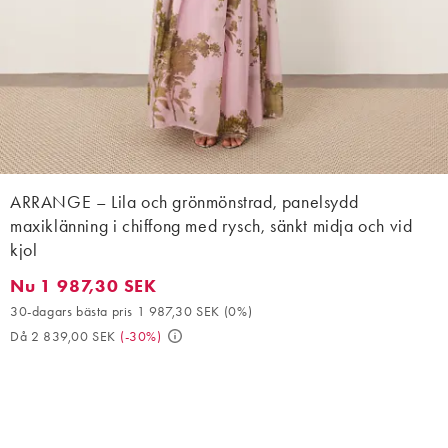
ARRANGE – Lila och grönmönstrad, panelsydd
maxiklänning i chiffong med rysch, sänkt midja och vid
kjol
Nu 1 987,30 SEK
Nu 1 987,30 SEK. 30-dagars bästa pris 1 987,30 SEK (0%). Då 
30-dagars bästa pris 1 987,30 SEK
(
0%
)
Då 2 839,00 SEK
(
-30%
)