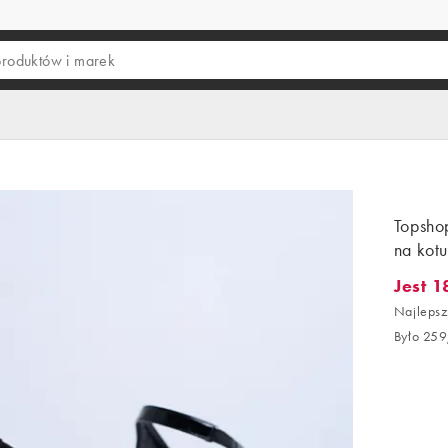
Topsho
na kotu
Jest 1
Jest 181
Najlepsz
Było 259