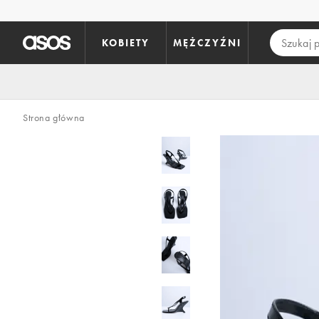
Pomiń i przejdź do głównej zawartości
KOBIETY
MĘŻCZYŹNI
Strona główna