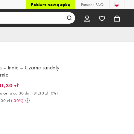
Pobierz nową apkę
Pomoc i FAQ
p – Indie – Czarne sandały
rnie
81,30 zł
,30 zł. Najlepsza cena od 30 dni 181,30 zł (0%). Było 259,00 zł. (
a cena od 30 dni 181,30 zł
(
0%
)
,00 zł
(
-30%
)