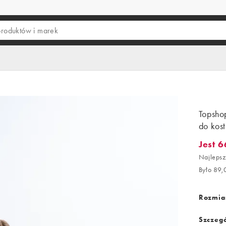
Topsho
do kost
Jest 6
Jest 66,
Najlepsz
Było 89,
Rozmiar
Szczegó