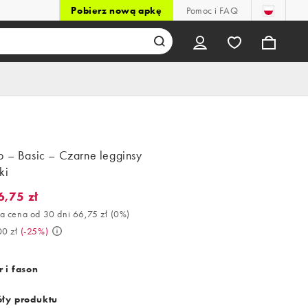
Pobierz nową apkę
Pomoc i FAQ
p – Basic – Czarne legginsy
ki
6,75 zł
75 zł. Najlepsza cena od 30 dni 66,75 zł (0%). Było 89,00 zł. (-25
a cena od 30 dni 66,75 zł
(
0%
)
00 zł
(
-25%
)
 i fason
ły produktu