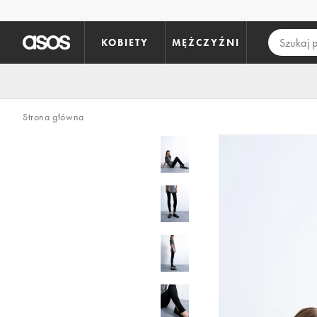
Pomiń i przejdź do głównej zawartości
KOBIETY
MĘŻCZYŹNI
Strona główna