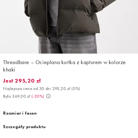
Threadbare – Ocieplana kurtka z kapturem w kolorze
khaki
Jest 295,20 zł
Jest 295,20 zł. Najlepsza cena od 30 dni 295,20 zł (0%). Było 36
Najlepsza cena od 30 dni 295,20 zł
(
0%
)
Było 369,00 zł
(
-20%
)
Rozmiar i fason
Szczegóły produktu