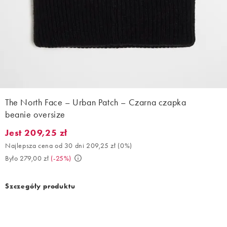
The North Face – Urban Patch – Czarna czapka
beanie oversize
Jest 209,25 zł
Jest 209,25 zł. Najlepsza cena od 30 dni 209,25 zł (0%). Było 27
Najlepsza cena od 30 dni 209,25 zł
(
0%
)
Było 279,00 zł
(
-25%
)
Szczegóły produktu