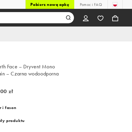
Pobierz nową apkę
Pomoc i FAQ
rth Face – Dryvent Mono
in – Czarna wodoodporna
00 zł
0 zł
 i fason
ły produktu