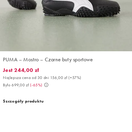
PUMA – Mostro – Czarne buty sportowe
Jest 244,00 zł
Jest 244,00 zł. Najlepsza cena od 30 dni 156,00 zł (+57%). Było
Najlepsza cena od 30 dni 156,00 zł
(
+57%
)
Było 699,00 zł
(
-65%
)
Szczegóły produktu