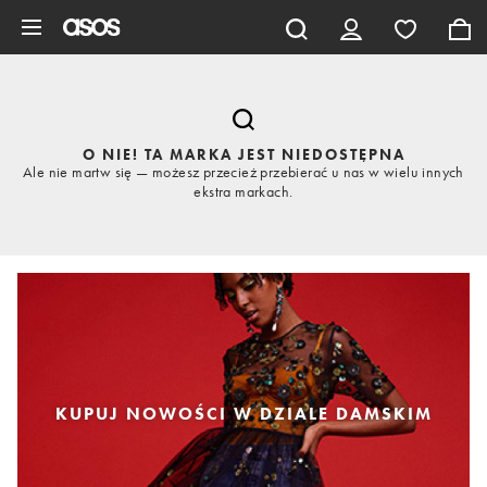
Pomiń i przejdź do głównej zawartości
O NIE! TA MARKA JEST NIEDOSTĘPNA
Ale nie martw się — możesz przecież przebierać u nas w wielu innych
ekstra markach.
KUPUJ NOWOŚCI W DZIALE DAMSKIM