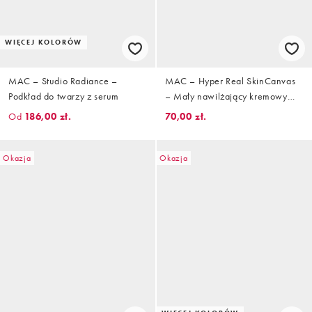
WIĘCEJ KOLORÓW
MAC – Studio Radiance –
MAC – Hyper Real SkinCanvas
Podkład do twarzy z serum
– Mały nawilżający kremowy
balsam, 15 ml
Od
186,00 zł.
70,00 zł.
Okazja
Okazja