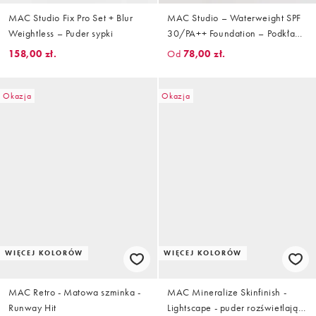
MAC Studio Fix Pro Set + Blur
MAC Studio – Waterweight SPF
Weightless – Puder sypki
30/PA++ Foundation – Podkład
do twarzy
158,00 zł.
Od
78,00 zł.
Okazja
Okazja
WIĘCEJ KOLORÓW
WIĘCEJ KOLORÓW
MAC Retro - Matowa szminka -
MAC Mineralize Skinfinish -
Runway Hit
Lightscape - puder rozświetlający