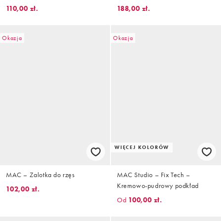
do twarzy
110,00 zł.
188,00 zł.
Okazja
Okazja
WIĘCEJ KOLORÓW
MAC – Zalotka do rzęs
MAC Studio – Fix Tech –
Kremowo-pudrowy podkład
102,00 zł.
Od
100,00 zł.