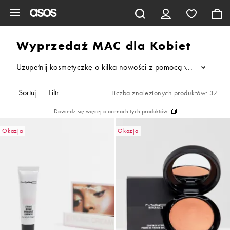
Pomiń i przejdź do głównej zawartości
Wyprzedaż MAC dla Kobiet
Uzupełnij kosmetyczkę o kilka nowości z pomocą wyprzedaży ma
...
Sortuj
Filtr
Liczba znalezionych produktów: 37
Dowiedz się więcej o ocenach tych produktów
Okazja
Okazja