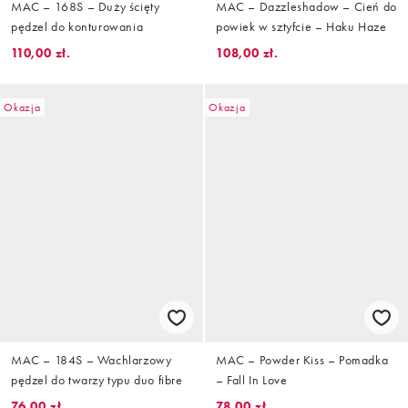
MAC – 168S – Duży ścięty
MAC – Dazzleshadow – Cień do
pędzel do konturowania
powiek w sztyfcie – Haku Haze
110,00 zł.
108,00 zł.
Okazja
Okazja
MAC – 184S – Wachlarzowy
MAC – Powder Kiss – Pomadka
pędzel do twarzy typu duo fibre
– Fall In Love
76,00 zł.
78,00 zł.