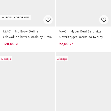
WIĘCEJ KOLORÓW
MAC – Pro Brow Definer –
MAC – Hyper Real Serumizer –
Ołówek do brwi o średnicy 1 mm
Nawilżające serum do twarzy w
rozmiarze podróżnym, 15 ml
128,00 zł.
92,00 zł.
Okazja
Okazja