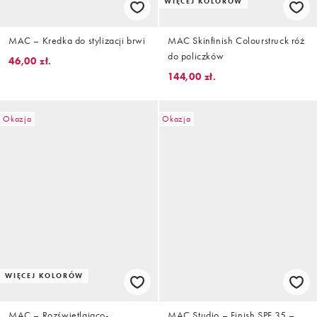
WIĘCEJ KOLORÓW
MAC – Kredka do stylizacji brwi
MAC Skinfinish Colourstruck róż
do policzków
46,00 zł.
144,00 zł.
Okazja
Okazja
WIĘCEJ KOLORÓW
MAC – Rozświetlająco-
MAC Studio – Finish SPF 35 –