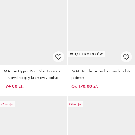
WIĘCEJ KOLORÓW
MAC – Hyper Real SkinCanvas
MAC Studio – Puder i podkład w
– Nawilżający kremowy balsam:
jednym
50 ml
174,00 zł.
Od
170,00 zł.
Okazja
Okazja