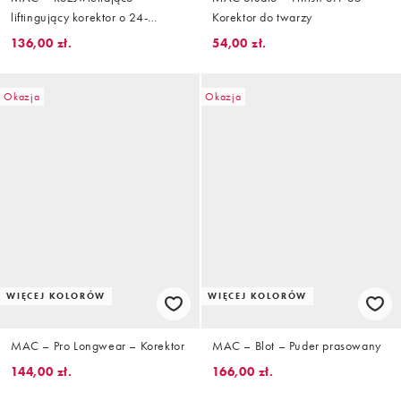
liftingujący korektor o 24-
Korektor do twarzy
godzinnej trwałości
136,00 zł.
54,00 zł.
Okazja
Okazja
WIĘCEJ KOLORÓW
WIĘCEJ KOLORÓW
MAC – Pro Longwear – Korektor
MAC – Blot – Puder prasowany
144,00 zł.
166,00 zł.