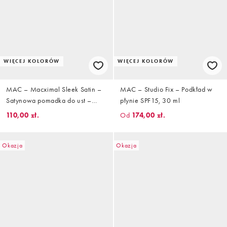
WIĘCEJ KOLORÓW
WIĘCEJ KOLORÓW
MAC – Macximal Sleek Satin –
MAC – Studio Fix – Podkład w
Satynowa pomadka do ust –
płynie SPF15, 30 ml
Creme D'Nude
110,00 zł.
Od
174,00 zł.
Okazja
Okazja