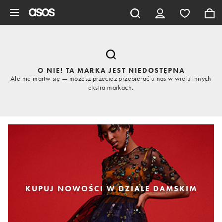
Pomiń i przejdź do głównej zawartości
O NIE! TA MARKA JEST NIEDOSTĘPNA
Ale nie martw się — możesz przecież przebierać u nas w wielu innych
ekstra markach.
KUPUJ NOWOŚCI W DZIALE DAMSKIM