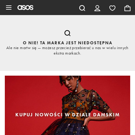
Pomiń i przejdź do głównej zawartości
O NIE! TA MARKA JEST NIEDOSTĘPNA
Ale nie martw się — możesz przecież przebierać u nas w wielu innych
ekstra markach.
KUPUJ NOWOŚCI W DZIALE DAMSKIM