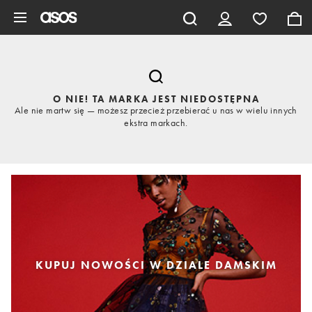
Pomiń i przejdź do głównej zawartości
O NIE! TA MARKA JEST NIEDOSTĘPNA
Ale nie martw się — możesz przecież przebierać u nas w wielu innych
ekstra markach.
KUPUJ NOWOŚCI W DZIALE DAMSKIM