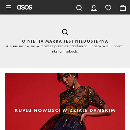
Pomiń i przejdź do głównej zawartości
O NIE! TA MARKA JEST NIEDOSTĘPNA
Ale nie martw się — możesz przecież przebierać u nas w wielu innych
ekstra markach.
KUPUJ NOWOŚCI W DZIALE DAMSKIM