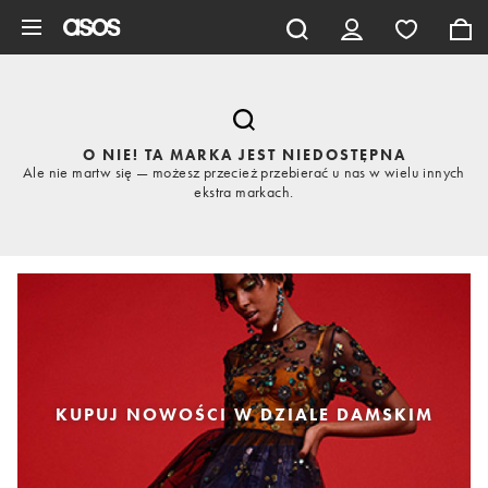
Pomiń i przejdź do głównej zawartości
O NIE! TA MARKA JEST NIEDOSTĘPNA
Ale nie martw się — możesz przecież przebierać u nas w wielu innych
ekstra markach.
KUPUJ NOWOŚCI W DZIALE DAMSKIM