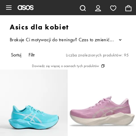
Pomiń i przejdź do głównej zawartości
Asics dla kobiet
Brakuje Ci motywacji do treningu? Czas to zmienić – z butami 
...
Sortuj
Filtr
Liczba znalezionych produktów: 95
Dowiedz się więcej o ocenach tych produktów