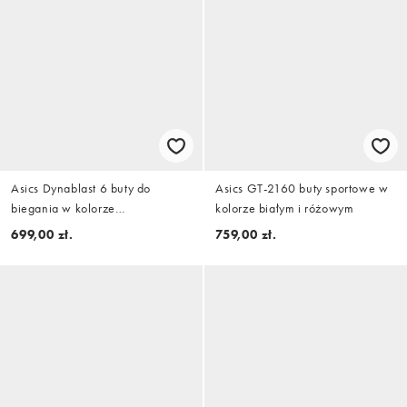
Asics Dynablast 6 buty do
Asics GT-2160 buty sportowe w
biegania w kolorze
kolorze białym i różowym
ciemnoniebieskim i liliowym
699,00 zł.
759,00 zł.