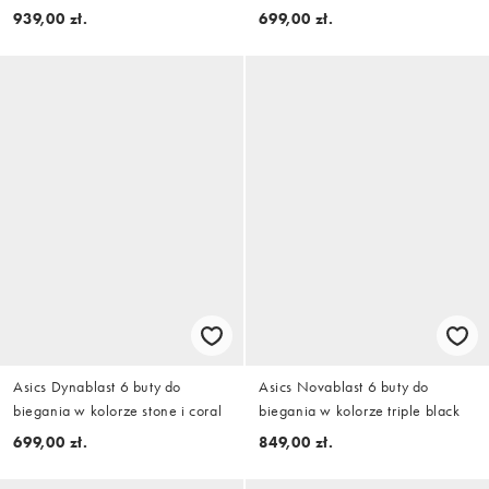
pudrowobrązowym i srebrnym
939,00 zł.
699,00 zł.
Asics Dynablast 6 buty do
Asics Novablast 6 buty do
biegania w kolorze stone i coral
biegania w kolorze triple black
699,00 zł.
849,00 zł.