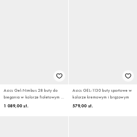
Asics Gel-Nimbus 28 buty do
Asics GEL-1130 buty sportowe w
biegania w kolorze fioletowym i
kolorze kremowym i brązowym
czerwonym
1 089,00 zł.
579,00 zł.