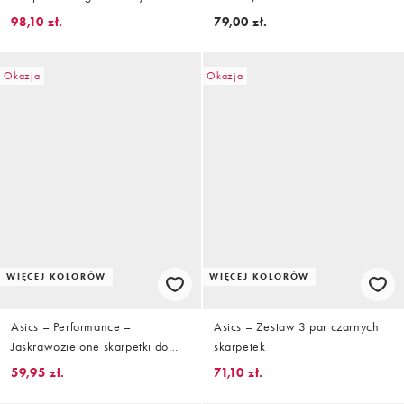
kolorach
98,10 zł.
79,00 zł.
Okazja
Okazja
WIĘCEJ KOLORÓW
WIĘCEJ KOLORÓW
Asics – Performance –
Asics – Zestaw 3 par czarnych
Jaskrawozielone skarpetki do
skarpetek
biegania
59,95 zł.
71,10 zł.