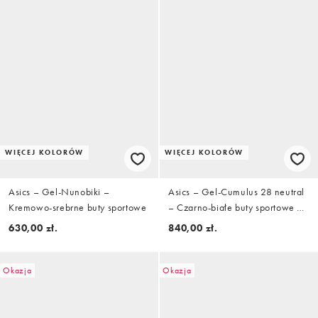
WIĘCEJ KOLORÓW
WIĘCEJ KOLORÓW
Asics – Gel-Nunobiki –
Asics – Gel-Cumulus 28 neutral
Kremowo-srebrne buty sportowe
– Czarno-białe buty sportowe do
biegania
630,00 zł.
840,00 zł.
Okazja
Okazja