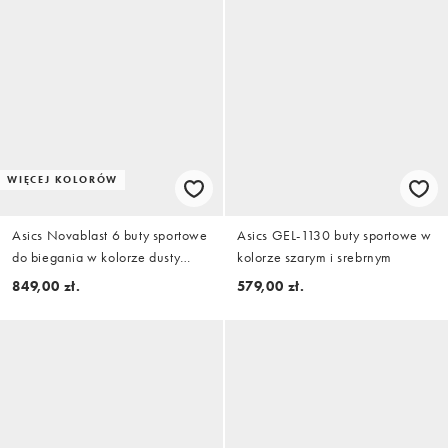
WIĘCEJ KOLORÓW
Asics Novablast 6 buty sportowe
Asics GEL-1130 buty sportowe w
do biegania w kolorze dusty
kolorze szarym i srebrnym
mauve i coral
849,00 zł.
579,00 zł.