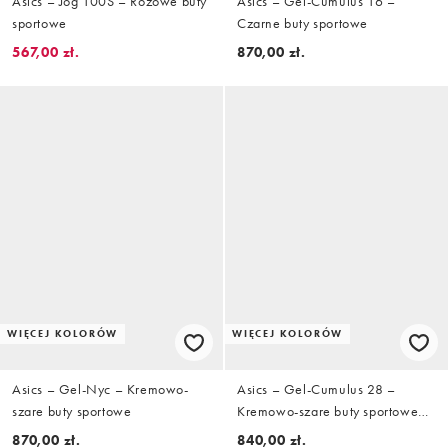
Asics – Jog 100S – Różowe buty
Asics – Gel-Cumulus 16 –
sportowe
Czarne buty sportowe
567,00 zł.
870,00 zł.
WIĘCEJ KOLORÓW
WIĘCEJ KOLORÓW
Asics – Gel-Nyc – Kremowo-
Asics – Gel-Cumulus 28 –
szare buty sportowe
Kremowo-szare buty sportowe
do biegania
870,00 zł.
840,00 zł.