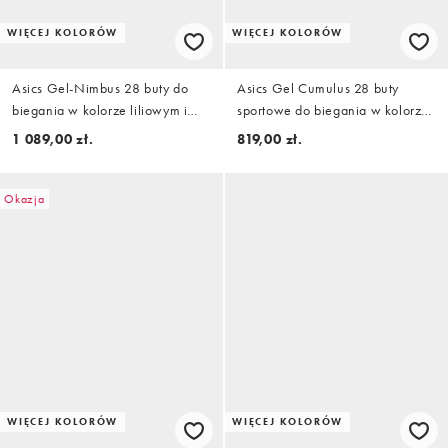
WIĘCEJ KOLORÓW
WIĘCEJ KOLORÓW
Asics Gel-Nimbus 28 buty do
Asics Gel Cumulus 28 buty
biegania w kolorze liliowym i
sportowe do biegania w kolorze
białym
oatmeal i lilac
1 089,00 zł.
819,00 zł.
Okazja
WIĘCEJ KOLORÓW
WIĘCEJ KOLORÓW