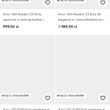
WIĘCEJ KOLORÓW
WIĘCEJ KOLORÓW
Asics Gel-Kayano 20 buty
Asics Gel-Kayano 33 buty do
sportowe w kolorze białym i
biegania w ciemnofioletowym i
szarym
niebieskim
999,00 zł.
1 089,00 zł.
WIĘCEJ KOLORÓW
WIĘCEJ KOLORÓW
Asics GT-2160 buty sportowe w
Asics GT-2160 buty sportowe w