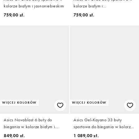
kolorze białym i jasnoniebieskim
kolorze białym i
popielatozielonym
759,00 zł.
759,00 zł.
WIĘCEJ KOLORÓW
WIĘCEJ KOLORÓW
Asics Novablast 6 buty do
Asics Gel-Kayano 33 buty
biegania w kolorze białym i
sportowe do biegania w kolorze
liliowym
białym i jasnoliliowym
849,00 zł.
1 089,00 zł.