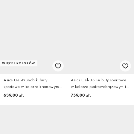
WIĘCEJ KOLORÓW
Asics Gel-Nunobiki buty
Asics Gel-DS 14 buty sportowe
sportowe w kolorze kremowym i
w kolorze pudrowobrązowym i
szarym
kremowym
639,00 zł.
759,00 zł.