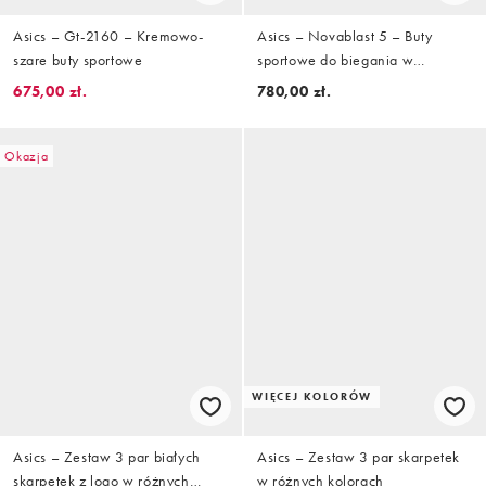
Asics – Gt-2160 – Kremowo-
Asics – Novablast 5 – Buty
szare buty sportowe
sportowe do biegania w
odcieniach różu
675,00 zł.
780,00 zł.
Okazja
WIĘCEJ KOLORÓW
Asics – Zestaw 3 par białych
Asics – Zestaw 3 par skarpetek
skarpetek z logo w różnych
w różnych kolorach