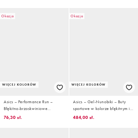
Okazja
Okazja
WIĘCEJ KOLORÓW
WIĘCEJ KOLORÓW
Asics – Performance Run –
Asics – Gel-Nunobiki – Buty
Błękitno-brzoskwiniowe
sportowe w kolorze błękitnym i
skarpetki do łydki
białym
76,30 zł.
484,00 zł.