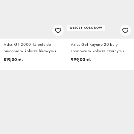
WIĘCEJ KOLORÓW
Asics GT-2000 15 buty do
Asics Gel-Kayano 20 buty
biegania w kolorze liliowym i
sportowe w kolorze czarnym i
fioletowym
szarym
819,00 zł.
999,00 zł.