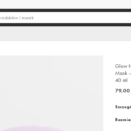
Glow 
Mask –
40 ml
79,00 
79,00 z
Szczegó
Rozmiar