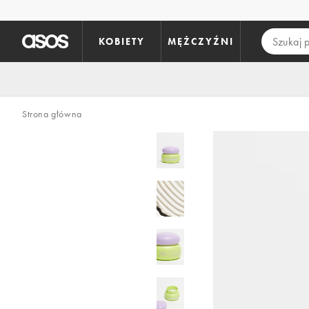
Pomiń i przejdź do głównej zawartości
KOBIETY
MĘŻCZYŹNI
Strona główna