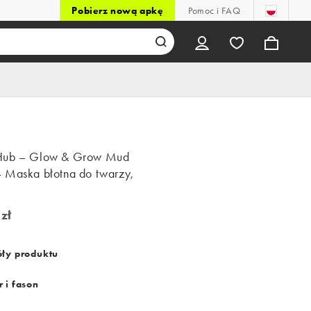
Pobierz nową apkę
Pomoc i FAQ
Hub – Glow & Grow Mud
 Maska błotna do twarzy,
zł
ł
ły produktu
 i fason