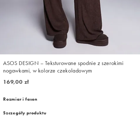
ASOS DESIGN – Teksturowane spodnie z szerokimi
nogawkami, w kolorze czekoladowym
169,00 zł
169,00 zł
Rozmiar i fason
Szczegóły produktu