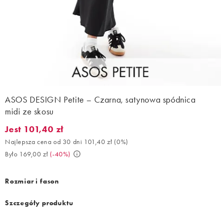
ASOS DESIGN Petite – Czarna, satynowa spódnica
midi ze skosu
Jest 101,40 zł
Jest 101,40 zł. Najlepsza cena od 30 dni 101,40 zł (0%). Było 16
Najlepsza cena od 30 dni 101,40 zł
(
0%
)
Było 169,00 zł
(
-40%
)
Rozmiar i fason
Szczegóły produktu