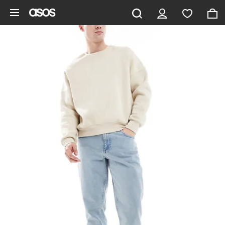
Pomiń i przejdź do głównej zawartości