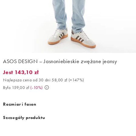
ASOS DESIGN – Jasnoniebieskie zwężane jeansy
Jest 143,10 zł
Jest 143,10 zł. Najlepsza cena od 30 dni 58,00 zł (+147%). Było 
Najlepsza cena od 30 dni 58,00 zł
(
+147%
)
Było 159,00 zł
(
-10%
)
Rozmiar i fason
Szczegóły produktu