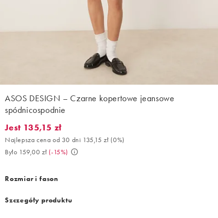
ASOS DESIGN – Czarne kopertowe jeansowe
spódnicospodnie
Jest 135,15 zł
Jest 135,15 zł. Najlepsza cena od 30 dni 135,15 zł (0%). Było 159
Najlepsza cena od 30 dni 135,15 zł
(
0%
)
Było 159,00 zł
(
-15%
)
Rozmiar i fason
Szczegóły produktu