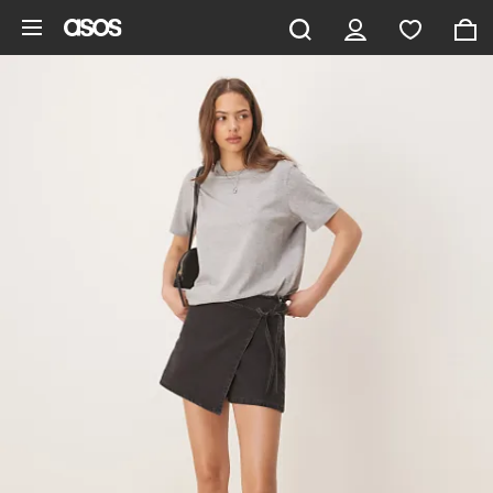
Pomiń i przejdź do głównej zawartości