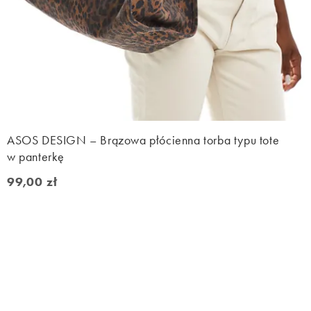
ASOS DESIGN – Brązowa płócienna torba typu tote
w panterkę
99,00 zł
99,00 zł