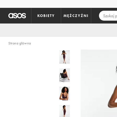
Pomiń i przejdź do głównej zawartości
KOBIETY
MĘŻCZYŹNI
Strona główna