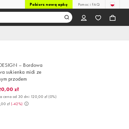
Pobierz nową apkę
Pomoc i FAQ
DESIGN – Bordowa
wa sukienka midi ze
nym przodem
20,00 zł
0,00 zł. Najlepsza cena od 30 dni 120,00 zł (0%). Było 209,00 zł. 
a cena od 30 dni 120,00 zł
(
0%
)
,00 zł
(
-42%
)