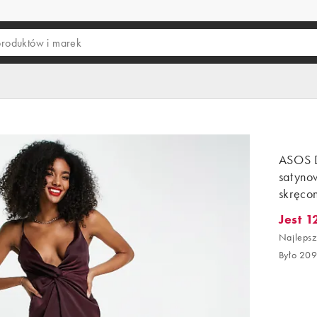
ASOS 
satyno
skręco
Jest 1
Jest 12
Najlepsz
Było 209