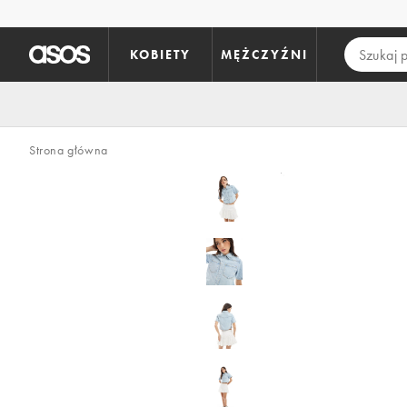
Pomiń i przejdź do głównej zawartości
KOBIETY
MĘŻCZYŹNI
Strona główna