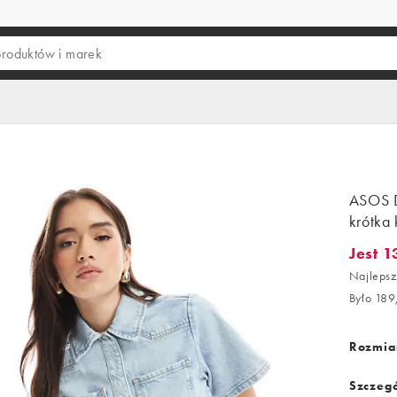
ASOS D
krótka
Jest 1
Jest 13
Najlepsz
Było 189
Rozmiar
Szczegó