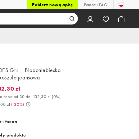
Pobierz nową apkę
Pomoc i FAQ
ESIGN – Bladoniebieska
 koszula jeansowa
32,30 zł
2,30 zł. Najlepsza cena od 30 dni 132,30 zł (0%). Było 189,00 zł. 
a cena od 30 dni 132,30 zł
(
0%
)
,00 zł
(
-30%
)
 i fason
ły produktu