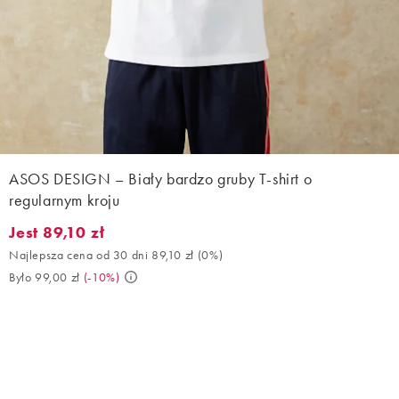
ASOS DESIGN – Biały bardzo gruby T-shirt o
regularnym kroju
Jest 89,10 zł
Jest 89,10 zł. Najlepsza cena od 30 dni 89,10 zł (0%). Było 99,00
Najlepsza cena od 30 dni 89,10 zł
(
0%
)
Było 99,00 zł
(
-10%
)