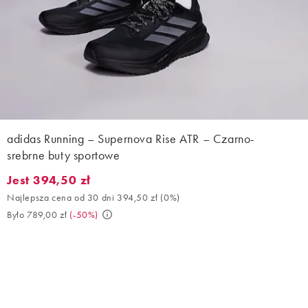
adidas Running – Supernova Rise ATR – Czarno-
srebrne buty sportowe
Jest 394,50 zł
Jest 394,50 zł. Najlepsza cena od 30 dni 394,50 zł (0%). Było 7
Najlepsza cena od 30 dni 394,50 zł
(
0%
)
Było 789,00 zł
(
-50%
)